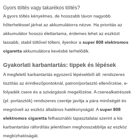
Gyors töltés vagy takarékos töltés?
A gyors töltés kényelmes, de hosszabb távon nagyobb
hőterheléssel járhat az akkumulátorra nézve. Ha prioritás az
akkumulátor hosszú élettartama, érdemes lehet az eszközt
lassabb, stabil töltővel tölteni, ilyenkor a
super 808 elektromos
cigaretta
akkumulátora kevésbé terhelődik.
Gyakorlati karbantartás: tippek és lépések
A megfelelő karbantartás egyszerű lépésekből áll: rendszeres
tisztítás az érintkezőpontoknál, patron/porlasztó ellenőrzése, e-
folyadék csere és a szivárgások megelőzése. A cserealkatrészek
(pl. porlasztók) rendszeres cseréje javítja a pára minőségét és
megnöveli az eszköz általános hatékonyságát. A
super 808
elektromos cigaretta
felhasználói tapasztalatai szerint a kis
karbantartási ráfordítás jelentősen meghosszabbítja az eszköz
megbízhatóságát.