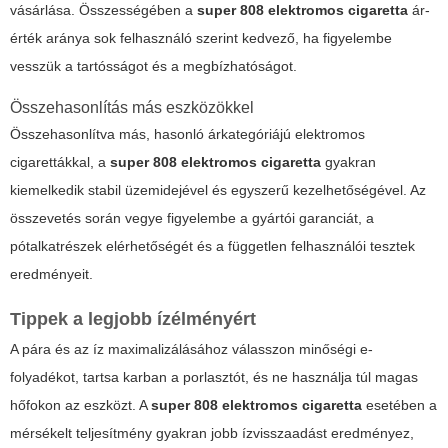
vásárlása. Összességében a
super 808 elektromos cigaretta
ár-
érték aránya sok felhasználó szerint kedvező, ha figyelembe
vesszük a tartósságot és a megbízhatóságot.
Összehasonlítás más eszközökkel
Összehasonlítva más, hasonló árkategóriájú elektromos
cigarettákkal, a
super 808 elektromos cigaretta
gyakran
kiemelkedik stabil üzemidejével és egyszerű kezelhetőségével. Az
összevetés során vegye figyelembe a gyártói garanciát, a
pótalkatrészek elérhetőségét és a független felhasználói tesztek
eredményeit.
Tippek a legjobb ízélményért
A pára és az íz maximalizálásához válasszon minőségi e-
folyadékot, tartsa karban a porlasztót, és ne használja túl magas
hőfokon az eszközt. A
super 808 elektromos cigaretta
esetében a
mérsékelt teljesítmény gyakran jobb ízvisszaadást eredményez,