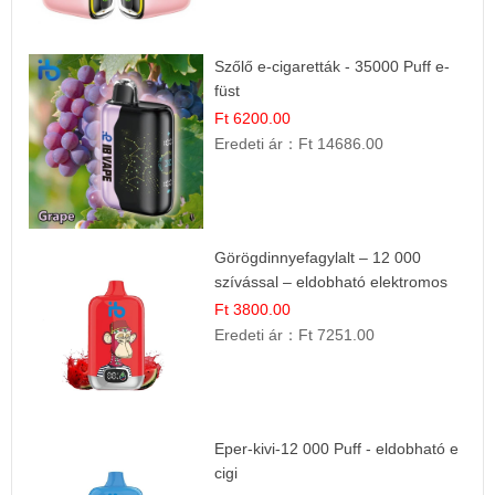
Szőlő e-cigaretták - 35000 Puff e-
füst
Ft 6200.00
Eredeti ár：
Ft 14686.00
Görögdinnyefagylalt – 12 000
szívással – eldobható elektromos
cigi
Ft 3800.00
Eredeti ár：
Ft 7251.00
Eper-kivi-12 000 Puff - eldobható e
cigi