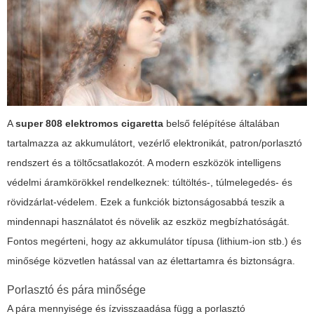
A
super 808 elektromos cigaretta
belső felépítése általában
tartalmazza az akkumulátort, vezérlő elektronikát, patron/porlasztó
rendszert és a töltőcsatlakozót. A modern eszközök intelligens
védelmi áramkörökkel rendelkeznek: túltöltés-, túlmelegedés- és
rövidzárlat-védelem. Ezek a funkciók biztonságosabbá teszik a
mindennapi használatot és növelik az eszköz megbízhatóságát.
Fontos megérteni, hogy az akkumulátor típusa (lithium-ion stb.) és
minősége közvetlen hatással van az élettartamra és biztonságra.
Porlasztó és pára minősége
A pára mennyisége és ízvisszaadása függ a porlasztó