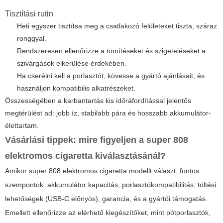
Tisztítási rutin
Heti egyszer tisztítsa meg a csatlakozó felületeket tiszta, száraz
ronggyal.
Rendszeresen ellenőrizze a tömítéseket és szigeteléseket a
szivárgások elkerülése érdekében.
Ha cserélni kell a porlasztót, kövesse a gyártó ajánlásait, és
használjon kompatibilis alkatrészeket.
Összességében a karbantartás kis időráfordítással jelentős
megtérülést ad: jobb íz, stabilabb pára és hosszabb akkumulátor-
élettartam.
Vásárlási tippek: mire figyeljen a
super 808
elektromos cigaretta
kiválasztásánál?
Amikor
super 808 elektromos cigaretta
modellt választ, fontos
szempontok: akkumulátor kapacitás, porlasztókompatibilitás, töltési
lehetőségek (USB-C előnyös), garancia, és a gyártói támogatás.
Emellett ellenőrizze az elérhető kiegészítőket, mint pótporlasztók,