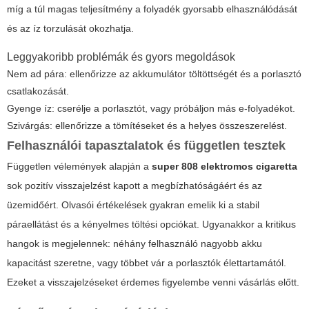
míg a túl magas teljesítmény a folyadék gyorsabb elhasználódását
és az íz torzulását okozhatja.
Leggyakoribb problémák és gyors megoldások
Nem ad pára: ellenőrizze az akkumulátor töltöttségét és a porlasztó
csatlakozását.
Gyenge íz: cserélje a porlasztót, vagy próbáljon más e-folyadékot.
Szivárgás: ellenőrizze a tömítéseket és a helyes összeszerelést.
Felhasználói tapasztalatok és független tesztek
Független vélemények alapján a
super 808 elektromos cigaretta
sok pozitív visszajelzést kapott a megbízhatóságáért és az
üzemidőért. Olvasói értékelések gyakran emelik ki a stabil
páraellátást és a kényelmes töltési opciókat. Ugyanakkor a kritikus
hangok is megjelennek: néhány felhasználó nagyobb akku
kapacitást szeretne, vagy többet vár a porlasztók élettartamától.
Ezeket a visszajelzéseket érdemes figyelembe venni vásárlás előtt.