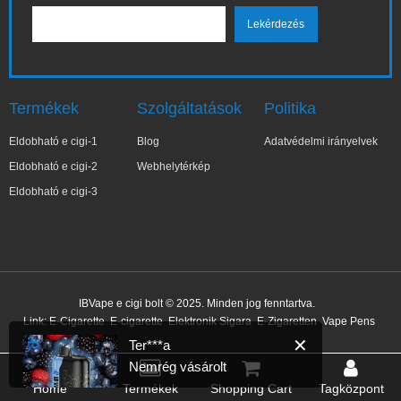
Termékek
Szolgáltatások
Politika
Eldobható e cigi-1
Blog
Adatvédelmi irányelvek
Eldobható e cigi-2
Webhelytérkép
Eldobható e cigi-3
✕
Ter***a
IBVape e cigi bolt © 2025. Minden jog fenntartva.
Nemrég vásárolt
Link:
E-Cigarette
E-cigarette
Elektronik Sigara
E-Zigaretten
Vape Pens
17 perccel ezelőtt
Home
Termékek
Shopping Cart
Tagközpont