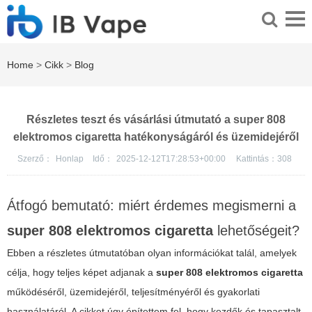
Home
>
Cikk
>
Blog
Részletes teszt és vásárlási útmutató a super 808
elektromos cigaretta hatékonyságáról és üzemidejéről
Szerző：
Honlap
Idő：
2025-12-12T17:28:53+00:00
Kattintás：
308
Átfogó bemutató: miért érdemes megismerni a
super 808 elektromos cigaretta
lehetőségeit?
Ebben a részletes útmutatóban olyan információkat talál, amelyek
célja, hogy teljes képet adjanak a
super 808 elektromos cigaretta
működéséről, üzemidejéről, teljesítményéről és gyakorlati
használatáról. A cikket úgy építettem fel, hogy kezdők és tapasztalt