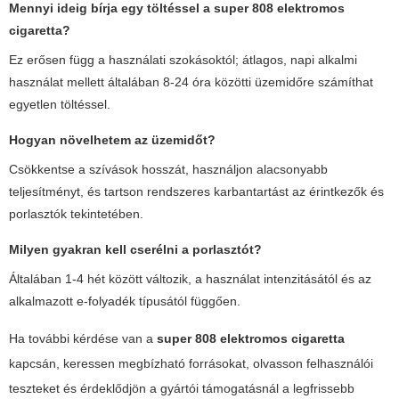
Mennyi ideig bírja egy töltéssel a
super 808 elektromos
cigaretta
?
Ez erősen függ a használati szokásoktól; átlagos, napi alkalmi
használat mellett általában 8-24 óra közötti üzemidőre számíthat
egyetlen töltéssel.
Hogyan növelhetem az üzemidőt?
Csökkentse a szívások hosszát, használjon alacsonyabb
teljesítményt, és tartson rendszeres karbantartást az érintkezők és
porlasztók tekintetében.
Milyen gyakran kell cserélni a porlasztót?
Általában 1-4 hét között változik, a használat intenzitásától és az
alkalmazott e-folyadék típusától függően.
Ha további kérdése van a
super 808 elektromos cigaretta
kapcsán, keressen megbízható forrásokat, olvasson felhasználói
teszteket és érdeklődjön a gyártói támogatásnál a legfrissebb