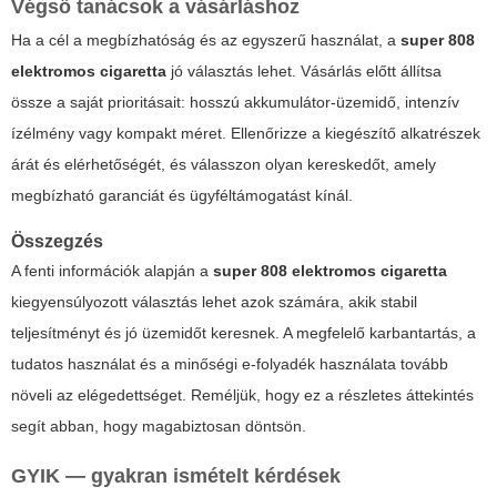
Végső tanácsok a vásárláshoz
Ha a cél a megbízhatóság és az egyszerű használat, a
super 808
elektromos cigaretta
jó választás lehet. Vásárlás előtt állítsa
össze a saját prioritásait: hosszú akkumulátor-üzemidő, intenzív
ízélmény vagy kompakt méret. Ellenőrizze a kiegészítő alkatrészek
árát és elérhetőségét, és válasszon olyan kereskedőt, amely
megbízható garanciát és ügyféltámogatást kínál.
Összegzés
A fenti információk alapján a
super 808 elektromos cigaretta
kiegyensúlyozott választás lehet azok számára, akik stabil
teljesítményt és jó üzemidőt keresnek. A megfelelő karbantartás, a
tudatos használat és a minőségi e-folyadék használata tovább
növeli az elégedettséget. Reméljük, hogy ez a részletes áttekintés
segít abban, hogy magabiztosan döntsön.
GYIK — gyakran ismételt kérdések