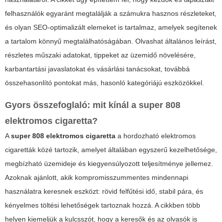
felhasználók egyaránt megtalálják a számukra hasznos részleteket,
és olyan SEO-optimalizált elemeket is tartalmaz, amelyek segítenek
a tartalom könnyű megtalálhatóságában. Olvashat általános leírást,
részletes műszaki adatokat, tippeket az üzemidő növelésére,
karbantartási javaslatokat és vásárlási tanácsokat, továbbá
összehasonlító pontokat más, hasonló kategóriájú eszközökkel.
Gyors összefoglaló: mit kínál a
super 808
elektromos cigaretta
?
A
super 808 elektromos cigaretta
a hordozható elektromos
cigaretták közé tartozik, amelyet általában egyszerű kezelhetősége,
megbízható üzemideje és kiegyensúlyozott teljesítménye jellemez.
Azoknak ajánlott, akik kompromisszummentes mindennapi
használatra keresnek eszközt: rövid felfűtési idő, stabil pára, és
kényelmes töltési lehetőségek tartoznak hozzá. A cikkben több
helyen kiemeljük a kulcsszót, hogy a keresők és az olvasók is