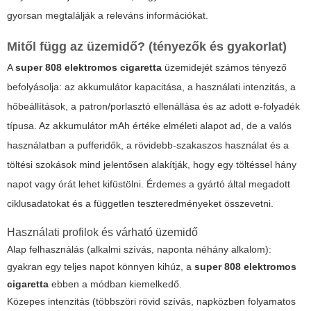
gyorsan megtalálják a releváns információkat.
Mitől függ az üzemidő? (tényezők és gyakorlat)
A
super 808 elektromos cigaretta
üzemidejét számos tényező
befolyásolja: az akkumulátor kapacitása, a használati intenzitás, a
hőbeállítások, a patron/porlasztó ellenállása és az adott e-folyadék
típusa. Az akkumulátor mAh értéke elméleti alapot ad, de a valós
használatban a pufferidők, a rövidebb-szakaszos használat és a
töltési szokások mind jelentősen alakítják, hogy egy töltéssel hány
napot vagy órát lehet kifüstölni. Érdemes a gyártó által megadott
ciklusadatokat és a független teszteredményeket összevetni.
Használati profilok és várható üzemidő
Alap felhasználás (alkalmi szívás, naponta néhány alkalom):
gyakran egy teljes napot könnyen kihúz, a
super 808 elektromos
cigaretta
ebben a módban kiemelkedő.
Közepes intenzitás (többszöri rövid szívás, napközben folyamatos