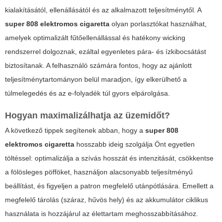
kialakításától, ellenállásától és az alkalmazott teljesítménytől. A
super 808 elektromos cigaretta
olyan porlasztókat használhat,
amelyek optimalizált fűtőellenállással és hatékony wicking
rendszerrel dolgoznak, ezáltal egyenletes pára- és ízkibocsátást
biztosítanak. A felhasználó számára fontos, hogy az ajánlott
teljesítménytartományon belül maradjon, így elkerülhető a
túlmelegedés és az e-folyadék túl gyors elpárolgása.
Hogyan maximalizálhatja az üzemidőt?
A következő tippek segítenek abban, hogy a
super 808
elektromos cigaretta
hosszabb ideig szolgálja Önt egyetlen
töltéssel: optimalizálja a szívás hosszát és intenzitását, csökkentse
a fölösleges pöfföket, használjon alacsonyabb teljesítményű
beállítást, és figyeljen a patron megfelelő utánpótlására. Emellett a
megfelelő tárolás (száraz, hűvös hely) és az akkumulátor ciklikus
használata is hozzájárul az élettartam meghosszabbításához.