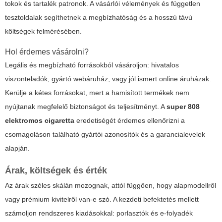
tokok és tartalék patronok. A vásárlói vélemények és független
tesztoldalak segíthetnek a megbízhatóság és a hosszú távú
költségek felmérésében.
Hol érdemes vásárolni?
Legális és megbízható forrásokból vásároljon: hivatalos
viszonteladók, gyártó webáruház, vagy jól ismert online áruházak.
Kerülje a kétes forrásokat, mert a hamisított termékek nem
nyújtanak megfelelő biztonságot és teljesítményt. A
super 808
elektromos cigaretta
eredetiségét érdemes ellenőrizni a
csomagoláson található gyártói azonosítók és a garancialevelek
alapján.
Árak, költségek és érték
Az árak széles skálán mozognak, attól függően, hogy alapmodellről
vagy prémium kivitelről van-e szó. A kezdeti befektetés mellett
számoljon rendszeres kiadásokkal: porlasztók és e-folyadék