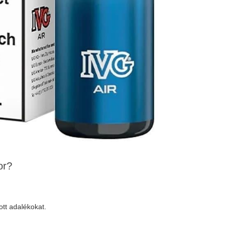
or?
tott adalékokat.