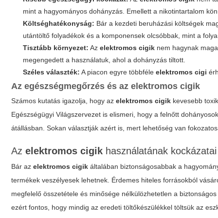
mint a hagyományos dohányzás. Emellett a nikotintartalom kö
Költséghatékonyság:
Bár a kezdeti beruházási költségek ma
utántöltő folyadékok és a komponensek olcsóbbak, mint a folya
Tisztább környezet:
Az
elektromos cigik
nem hagynak maga ut
megengedett a használatuk, ahol a dohányzás tiltott.
Széles választék:
A piacon egyre többféle
elektromos cigi
érh
Az egészségmegőrzés és az
elektromos cigik
Számos kutatás igazolja, hogy az
elektromos cigik
kevesebb toxik
Egészségügyi Világszervezet is elismeri, hogy a felnőtt dohányoso
átállásban. Sokan választják azért is, mert lehetőség van fokozatos
Az
elektromos cigik
használatának kockázatai 
Bár az
elektromos cigik
általában biztonságosabbak a hagyományos
termékek veszélyesek lehetnek. Érdemes hiteles forrásokból vásárol
megfelelő összetétele és minősége nélkülözhetetlen a biztonságos
ezért fontos, hogy mindig az eredeti töltőkészülékkel töltsük az esz