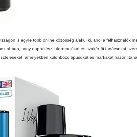
ágon is egyre több online közösség alakul ki, ahol a felhasználók m
enek abban, hogy naprakész információkat és szakértői tanácsokat sze
szteléseket, amelyekben különböző típusokat és márkákat hasonlítana