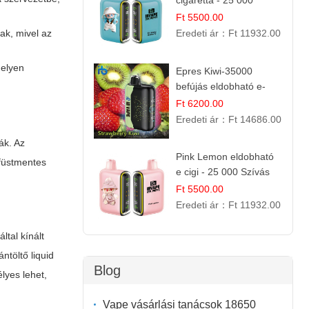
cigaretta - 25 000
szívás
Ft 5500.00
k, mivel az
Eredeti ár：
Ft 11932.00
helyen
Epres Kiwi-35000
befújás eldobható e-
cigaretta
Ft 6200.00
Eredeti ár：
Ft 14686.00
ák. Az
Pink Lemon eldobható
füstmentes
e cigi - 25 000 Szívás
Ft 5500.00
Eredeti ár：
Ft 11932.00
tal kínált
ntöltő liquid
Blog
lyes lehet,
Vape vásárlási tanácsok 18650