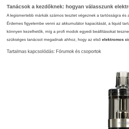
Tanácsok a kezdőknek: hogyan válasszunk
elekt
A legismertebb márkák számos tesztet végeznek a tartósságra és a m
Érdemes figyelembe venni az akkumulátor kapacitását, a liquid tartá
könnyen kezelhetők, míg a profi modok egyedi beállításokat teszn
szükséges tanácsot megadnak ahhoz, hogy az első
elektromos ci
Tartalmas kapcsolódás: Fórumok és csoportok