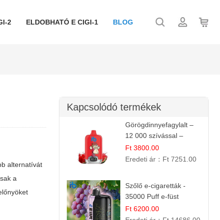
I-2
ELDOBHATÓ E CIGI-1
BLOG
Kapcsolódó termékek
Görögdinnyefagylalt –
12 000 szívással –
eldobható elektromos
Ft 3800.00
cigi
Eredeti ár：
Ft 7251.00
 alternatívát
sak a
Szőlő e-cigaretták -
 előnyöket
35000 Puff e-füst
Ft 6200.00