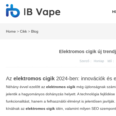
H
Home
>
Cikk
>
Blog
Elektromos cigik új trend
Szerző：
Honlap
Idő：
Az
elektromos cigik
2024-ben: innovációk és 
Néhány évvel ezelőtt az
elektromos cigik
még újdonságnak számít
jelentik a hagyományos dohányzás helyett. A technológia fejlődése ú
funkcionalitást, hanem a felhasználói élményt is jelentősen javítj
kínálnak az
elektromos cigik
idén, valamint milyen SEO szemponto