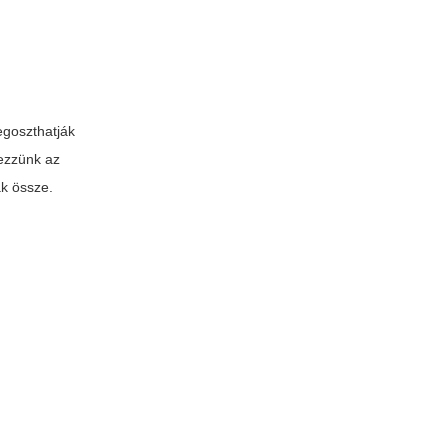
egoszthatják
rezzünk az
k össze.