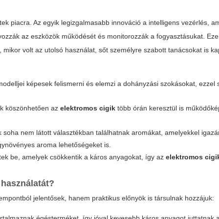
éptek piacra. Az egyik legizgalmasabb innováció a
intelligens vezérlés
, a
ályozzák az eszközök működését és monitorozzák a fogyasztásukat. Eze
 mikor volt az utolsó használat, sőt személyre szabott tanácsokat is k
modelljei képesek felismerni és elemzi a dohányzási szokásokat, ezzel 
nek köszönhetően az
elektromos cigik
több órán keresztül is működők
ók soha nem látott választékban találhatnak aromákat, amelyekkel igaz
ógynövényes aroma lehetőségeket is.
tek be, amelyek csökkentik a káros anyagokat, így az
elektromos cigi
használatát?
pontból jelentősek, hanem praktikus előnyök is társulnak hozzájuk:
talmaznak égésterméket, így jóval kevesebb káros anyagot juttatnak 