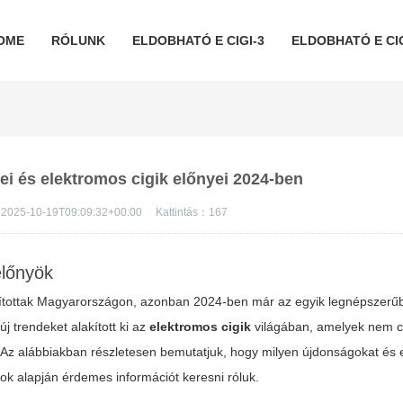
OME
RÓLUNK
ELDOBHATÓ E CIGI-3
ELDOBHATÓ E CIG
jei és elektromos cigik előnyei 2024-ben
2025-10-19T09:09:32+00:00
Kattintás：
167
előnyök
ottak Magyarországon, azonban 2024-ben már az egyik legnépszerűbb
j trendeket alakított ki az
elektromos cigik
világában, amelyek nem c
ák. Az alábbiakban részletesen bemutatjuk, hogy milyen újdonságokat és
k alapján érdemes információt keresni róluk.