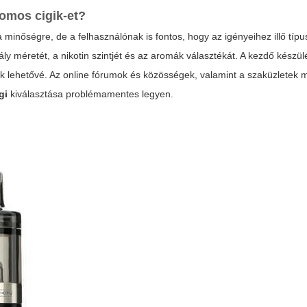
romos cigik
-et?
inőségre, de a felhasználónak is fontos, hogy az igényeihez illő típu
ly méretét, a nikotin szintjét és az aromák választékát. A kezdő készül
ek lehetővé. Az online fórumok és közösségek, valamint a szaküzletek 
gi
kiválasztása problémamentes legyen.