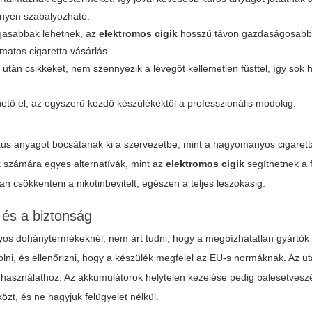
nnyen szabályozható.
gasabbak lehetnek, az
elektromos cigik
hosszú távon gazdaságosabba
matos cigaretta vásárlás.
án csikkeket, nem szennyezik a levegőt kellemetlen füsttel, így sok 
ető el, az egyszerű kezdő készülékektől a professzionális modokig.
us anyagot bocsátanak ki a szervezetbe, mint a hagyományos cigarett
k számára egyes alternatívák, mint az
elektromos cigik
segíthetnek a 
an csökkenteni a nikotinbevitelt, egészen a teljes leszokásig.
és a biztonság
 dohánytermékeknél, nem árt tudni, hogy a megbízhatatlan gyártók ál
ni, és ellenőrizni, hogy a készülék megfelel az EU-s normáknak. Az utá
 használathoz. Az akkumulátorok helytelen kezelése pedig balesetveszé
közt, és ne hagyjuk felügyelet nélkül.