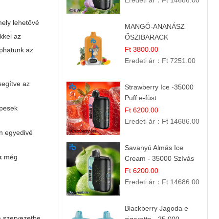
Eredeti ár：
Ft 14686.00
mely lehetővé
MANGÓ-ANANÁSZ
kkel az
ŐSZIBARACK
elektromos cigi – 12
Ft 3800.00
aphatunk az
000 befújás
Eredeti ár：
Ft 7251.00
segítve az
Strawberry Ice -35000
Puff e-füst
épesek
Ft 6200.00
Eredeti ár：
Ft 14686.00
án egyedivé
Savanyú Almás Ice
k
még
Cream - 35000 Szívás
elektromos cigi
Ft 6200.00
Eredeti ár：
Ft 14686.00
Blackberry Jagoda e
a szervezetbe,