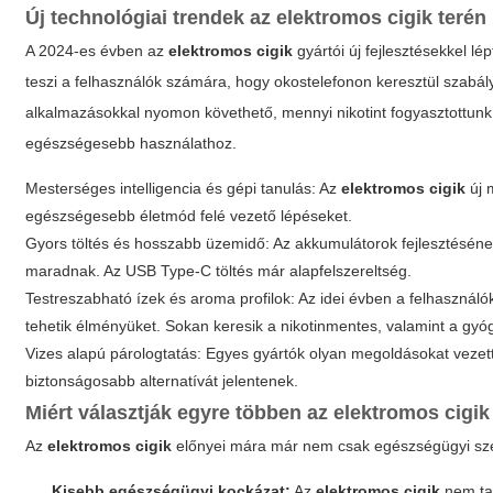
Új technológiai trendek az
elektromos cigik
terén
A 2024-es évben az
elektromos cigik
gyártói új fejlesztésekkel l
teszi a felhasználók számára, hogy okostelefonon keresztül szab
alkalmazásokkal nyomon követhető, mennyi nikotint fogyasztottunk,
egészségesebb használathoz.
Mesterséges intelligencia és gépi tanulás: Az
elektromos cigik
új 
egészségesebb életmód felé vezető lépéseket.
Gyors töltés és hosszabb üzemidő: Az akkumulátorok fejlesztésé
maradnak. Az USB Type-C töltés már alapfelszereltség.
Testreszabható ízek és aroma profilok: Az idei évben a felhasznál
tehetik élményüket. Sokan keresik a nikotinmentes, valamint a gy
Vizes alapú párologtatás: Egyes gyártók olyan megoldásokat vezet
biztonságosabb alternatívát jelentenek.
Miért választják egyre többen az
elektromos cigik
Az
elektromos cigik
előnyei mára már nem csak egészségügyi szem
Kisebb egészségügyi kockázat:
Az
elektromos cigik
nem tar