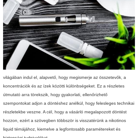
világában indul el, alapvető, hogy megismerje az összetevők, a
koncentrációk és az ízek közötti különbségeket. Ez a részletes
útmutató arra törekszik, hogy gyakorlati, ellenőrizhető
szempontokat adjon a döntéshez anélkül, hogy felesleges technikai
részletekbe veszne. A cél, hogy a vásárló megalapozott döntést
hozzon, ezért a szövegben többször is visszatérünk a
nikotinos
liquid
témájához, kiemelve a legfontosabb paramétereket és
biztonsági tudnivalókat.