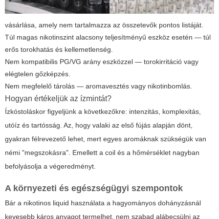
vásárlása, amely nem tartalmazza az összetevők pontos listáját.
Túl magas nikotinszint alacsony teljesítményű eszköz esetén — túl
erős torokhatás és kellemetlenség.
Nem kompatibilis PG/VG arány eszközzel — torokirritáció vagy
elégtelen gőzképzés.
Nem megfelelő tárolás — aromavesztés vagy nikotinbomlás.
Hogyan értékeljük az ízmintát?
Ízkóstoláskor figyeljünk a következőkre: intenzitás, komplexitás,
utóíz és tartósság. Az, hogy valaki az első fújás alapján dönt,
gyakran félrevezető lehet, mert egyes aromáknak szükségük van
némi "megszokásra". Emellett a coil és a hőmérséklet nagyban
befolyásolja a végeredményt.
A környezeti és egészségügyi szempontok
Bár a
nikotinos liquid
használata a hagyományos dohányzásnál
kevesebb káros anyagot termelhet, nem szabad alábecsülni az