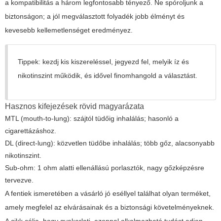
a kompatibilitás a három legfontosabb tényező. Ne spóroljunk a
biztonságon; a jól megválasztott folyadék jobb élményt és
kevesebb kellemetlenséget eredményez.
Tippek: kezdj kis kiszereléssel, jegyezd fel, melyik íz és
nikotinszint működik, és idővel finomhangold a választást.
Hasznos kifejezések rövid magyarázata
MTL (mouth-to-lung): szájtól tüdőig inhalálás; hasonló a
cigarettázáshoz.
DL (direct-lung): közvetlen tüdőbe inhalálás; több gőz, alacsonyabb
nikotinszint.
Sub-ohm: 1 ohm alatti ellenállású porlasztók, nagy gőzképzésre
tervezve.
A fentiek ismeretében a vásárló jó eséllyel találhat olyan terméket,
amely megfelel az elvárásainak és a biztonsági követelményeknek.
A cikk célja, hogy gyakorlati, azonnal alkalmazható tudást adjon,