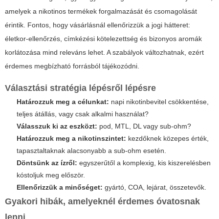
amelyek a nikotinos termékek forgalmazását és csomagolását
érintik. Fontos, hogy vásárlásnál ellenőrizzük a jogi hátteret:
életkor-ellenőrzés, címkézési kötelezettség és bizonyos aromák
korlátozása mind releváns lehet. A szabályok változhatnak, ezért
érdemes megbízható forrásból tájékozódni.
Választási stratégia lépésről lépésre
Határozzuk meg a célunkat:
napi nikotinbevitel csökkentése,
teljes átállás, vagy csak alkalmi használat?
Válasszuk ki az eszközt:
pod, MTL, DL vagy sub-ohm?
Határozzuk meg a nikotinszintet:
kezdőknek közepes érték,
tapasztaltaknak alacsonyabb a sub-ohm esetén.
Döntsünk az ízről:
egyszerűtől a komplexig, kis kiszerelésben
kóstoljuk meg először.
Ellenőrizzük a minőséget:
gyártó, COA, lejárat, összetevők.
Gyakori hibák, amelyeknél érdemes óvatosnak
lenni