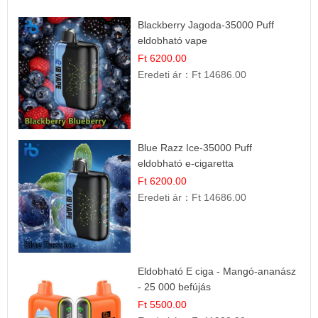
Blackberry Jagoda-35000 Puff
eldobható vape
Ft 6200.00
Eredeti ár：
Ft 14686.00
Blue Razz Ice-35000 Puff
eldobható e-cigaretta
Ft 6200.00
Eredeti ár：
Ft 14686.00
Eldobható E ciga - Mangó-ananász
- 25 000 befújás
Ft 5500.00