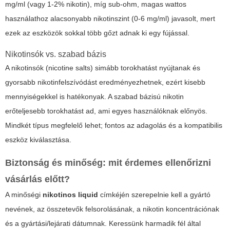
mg/ml (vagy 1-2% nikotin), míg sub-ohm, magas wattos
használathoz alacsonyabb nikotinszint (0-6 mg/ml) javasolt, mert
ezek az eszközök sokkal több gőzt adnak ki egy fújással.
Nikotinsók vs. szabad bázis
A nikotinsók (nicotine salts) simább torokhatást nyújtanak és
gyorsabb nikotinfelszívódást eredményezhetnek, ezért kisebb
mennyiségekkel is hatékonyak. A szabad bázisú nikotin
erőteljesebb torokhatást ad, ami egyes használóknak előnyös.
Mindkét típus megfelelő lehet; fontos az adagolás és a kompatibilis
eszköz kiválasztása.
Biztonság és minőség: mit érdemes ellenőrizni
vásárlás előtt?
A minőségi
nikotinos liquid
címkéjén szerepelnie kell a gyártó
nevének, az összetevők felsorolásának, a nikotin koncentrációnak
és a gyártási/lejárati dátumnak. Keressünk harmadik fél által