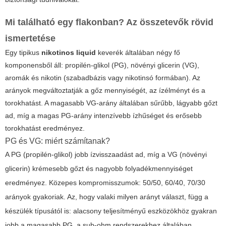
Mi található egy flakonban? Az összetevők rövid
ismertetése
Egy tipikus
nikotinos liquid
keverék általában négy fő
komponensből áll: propilén-glikol (PG), növényi glicerin (VG),
aromák és nikotin (szabadbázis vagy nikotinsó formában). Az
arányok megváltoztatják a gőz mennyiségét, az ízélményt és a
torokhatást. A magasabb VG-arány általában sűrűbb, lágyabb gőzt
ad, míg a magas PG-arány intenzívebb ízhűséget és erősebb
torokhatást eredményez.
PG és VG: miért számítanak?
A PG (propilén-glikol) jobb ízvisszaadást ad, míg a VG (növényi
glicerin) krémesebb gőzt és nagyobb folyadékmennyiséget
eredményez. Közepes kompromisszumok: 50/50, 60/40, 70/30
arányok gyakoriak. Az, hogy valaki milyen arányt választ, függ a
készülék típusától is: alacsony teljesítményű eszközökhöz gyakran
jobb a magasabb PG, a sub-ohm rendszerekhez általában