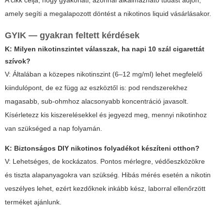
amely segíti a megalapozott döntést a
nikotinos liquid
vásárlásakor.
GYIK — gyakran feltett kérdések
K: Milyen nikotinszintet válasszak, ha napi 10 szál cigarettát
szívok?
V: Általában a közepes nikotinszint (6–12 mg/ml) lehet megfelelő
kiindulópont, de ez függ az eszköztől is: pod rendszerekhez
magasabb, sub-ohmhoz alacsonyabb koncentráció javasolt.
Kísérletezz kis kiszerelésekkel és jegyezd meg, mennyi nikotinhoz
van szükséged a nap folyamán.
K: Biztonságos DIY nikotinos folyadékot készíteni otthon?
V: Lehetséges, de kockázatos. Pontos mérlegre, védőeszközökre
és tiszta alapanyagokra van szükség. Hibás mérés esetén a nikotin
veszélyes lehet, ezért kezdőknek inkább kész, laborral ellenőrzött
terméket ajánlunk.