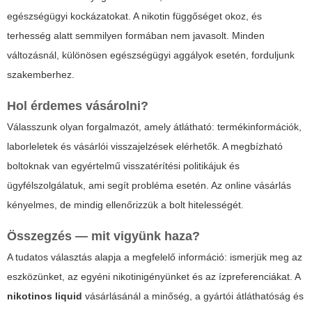
egészségügyi kockázatokat. A nikotin függőséget okoz, és
terhesség alatt semmilyen formában nem javasolt. Minden
változásnál, különösen egészségügyi aggályok esetén, forduljunk
szakemberhez.
Hol érdemes vásárolni?
Válasszunk olyan forgalmazót, amely átlátható: termékinformációk,
laborleletek és vásárlói visszajelzések elérhetők. A megbízható
boltoknak van egyértelmű visszatérítési politikájuk és
ügyfélszolgálatuk, ami segít probléma esetén. Az online vásárlás
kényelmes, de mindig ellenőrizzük a bolt hitelességét.
Összegzés — mit vigyünk haza?
A tudatos választás alapja a megfelelő információ: ismerjük meg az
eszközünket, az egyéni nikotinigényünket és az ízpreferenciákat. A
nikotinos liquid
vásárlásánál a minőség, a gyártói átláthatóság és