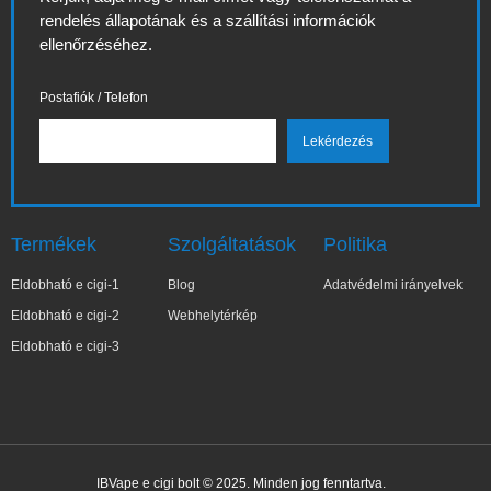
rendelés állapotának és a szállítási információk
ellenőrzéséhez.
Postafiók / Telefon
Termékek
Szolgáltatások
Politika
Eldobható e cigi-1
Blog
Adatvédelmi irányelvek
Eldobható e cigi-2
Webhelytérkép
Eldobható e cigi-3
✕
Joa***a
IBVape e cigi bolt © 2025. Minden jog fenntartva.