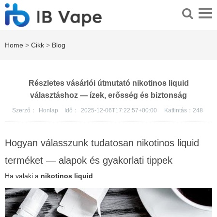
Home
>
Cikk
>
Blog
Részletes vásárlói útmutató nikotinos liquid
választáshoz — ízek, erősség és biztonság
Szerző：
Honlap
Idő：
2025-12-06T17:22:57+00:00
Kattintás：
248
Hogyan válasszunk tudatosan nikotinos liquid
terméket — alapok és gyakorlati tippek
Ha valaki a
nikotinos liquid