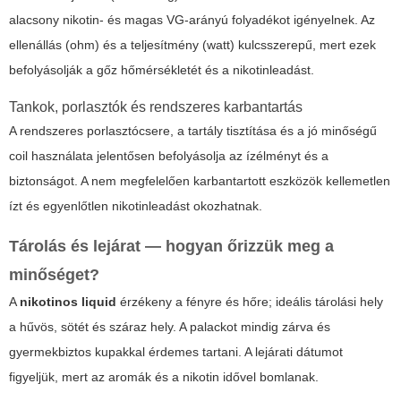
alacsony nikotin- és magas VG-arányú folyadékot igényelnek. Az
ellenállás (ohm) és a teljesítmény (watt) kulcsszerepű, mert ezek
befolyásolják a gőz hőmérsékletét és a nikotinleadást.
Tankok, porlasztók és rendszeres karbantartás
A rendszeres porlasztócsere, a tartály tisztítása és a jó minőségű
coil használata jelentősen befolyásolja az ízélményt és a
biztonságot. A nem megfelelően karbantartott eszközök kellemetlen
ízt és egyenlőtlen nikotinleadást okozhatnak.
Tárolás és lejárat — hogyan őrizzük meg a
minőséget?
A
nikotinos liquid
érzékeny a fényre és hőre; ideális tárolási hely
a hűvös, sötét és száraz hely. A palackot mindig zárva és
gyermekbiztos kupakkal érdemes tartani. A lejárati dátumot
figyeljük, mert az aromák és a nikotin idővel bomlanak.