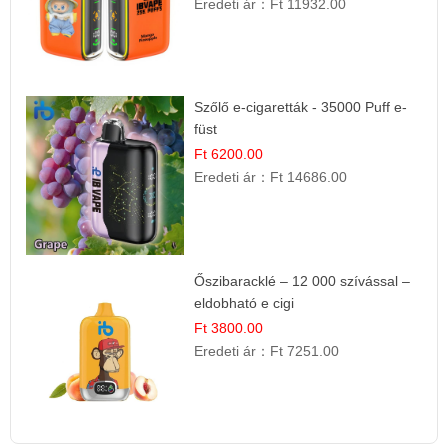
Eredeti ár：
Ft 11932.00
Szőlő e-cigaretták - 35000 Puff e-
füst
Ft 6200.00
Eredeti ár：
Ft 14686.00
Őszibaracklé – 12 000 szívással –
eldobható e cigi
Ft 3800.00
Eredeti ár：
Ft 7251.00