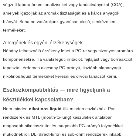
végzett laboratóriumi analíziseket vagy tanúsítványokat (COA),
amelyek igazolják az aromák tisztaságát és a káros anyagok
hiányát. Soha ne vásároljunk gyanúsan olcsó, címkézetlen
termékeket.
Allergének és egyéni érzékenységek
Néhány felhasználó érzékeny lehet a PG-re vagy bizonyos aromára
komponensekre. Ha valaki légúti irritációt, fejfájást vagy bőrreakciót
tapasztal, érdemes alacsony PG-arányú, tisztább alapanyagú
nikotinos liquid
termékeket keresni és orvosi tanácsot kérni.
Eszközkompatibilitás — mire figyeljünk a
készülékkel kapcsolatban?
Nem minden
nikotinos liquid
illik minden eszközhöz. Pod
rendszerek és MTL (mouth-to-lung) készülékek általában
magasabb nikotinszinttel és magasabb PG-arányú folyadékkal
működnek jól. DL (direct-lung) és sub-ohm rendszerek inkább