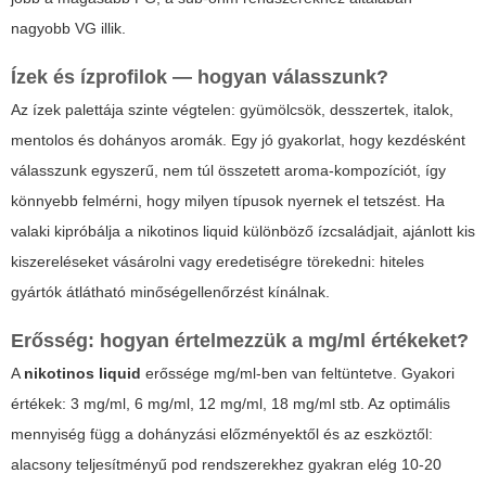
nagyobb VG illik.
Ízek és ízprofilok — hogyan válasszunk?
Az ízek palettája szinte végtelen: gyümölcsök, desszertek, italok,
mentolos és dohányos aromák. Egy jó gyakorlat, hogy kezdésként
válasszunk egyszerű, nem túl összetett aroma-kompozíciót, így
könnyebb felmérni, hogy milyen típusok nyernek el tetszést. Ha
valaki kipróbálja a
nikotinos liquid
különböző ízcsaládjait, ajánlott kis
kiszereléseket vásárolni vagy eredetiségre törekedni: hiteles
gyártók átlátható minőségellenőrzést kínálnak.
Erősség: hogyan értelmezzük a mg/ml értékeket?
A
nikotinos liquid
erőssége mg/ml-ben van feltüntetve. Gyakori
értékek: 3 mg/ml, 6 mg/ml, 12 mg/ml, 18 mg/ml stb. Az optimális
mennyiség függ a dohányzási előzményektől és az eszköztől:
alacsony teljesítményű pod rendszerekhez gyakran elég 10-20