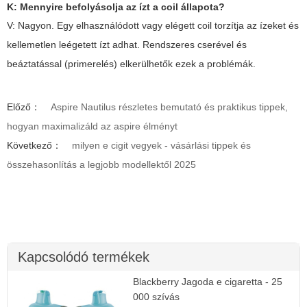
K: Mennyire befolyásolja az ízt a coil állapota?
V: Nagyon. Egy elhasználódott vagy elégett coil torzítja az ízeket és
kellemetlen leégetett ízt adhat. Rendszeres cserével és
beáztatással (primerelés) elkerülhetők ezek a problémák.
Előző：
Aspire Nautilus részletes bemutató és praktikus tippek,
hogyan maximalizáld az aspire élményt
Következő：
milyen e cigit vegyek - vásárlási tippek és
összehasonlítás a legjobb modellektől 2025
Kapcsolódó termékek
Blackberry Jagoda e cigaretta - 25
000 szívás