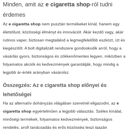
Minden, amit az
e cigaretta shop
-ról tudni
érdemes
Az
e cigaretta shop
nem pusztán termékeket kínál, hanem egy
életstílust, közösségi élményt és innovációt. Akár kezdő vagy, akár
rutinos vaper, biztosan megtalálod a legmegfelelőbb eszközt, ízt és
kiegészítőt. A bolt digitalizált rendszere gondoskodik arról, hogy a
vásárlás gyors, biztonságos és zökkenőmentes legyen, miközben a
folyamatos akciók és kedvezmények garantálják, hogy mindig a
legjobb ár-érték arányban vásárolsz.
Összegzés: Az
e cigaretta shop
előnyei és
lehetőségei
Ha az alternatív dohányzás világában szeretnél eligazodni, az
e
cigaretta shop
egyértelműen a legjobb választás. Széles kínálat,
minőségi termékek, folyamatos kedvezmények, biztonságos
rendelés, profi tanácsadás és erős közösség teszi igazán