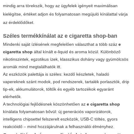
mindig arra törekszik, hogy az ügyfelek igényeit maximálisan
kielégítse, értéket adjon és folyamatosan megújuló kínálattal várja
az érdeklődőket.
Széles termékkínálat az
e cigaretta shop
-ban
Mindenki saját ízlésének megfelelően választhat a több száz
e
cigaretta shop
által kínált e-liquid és aroma közül. Különböző
nikotinszintek, egzotikus ízek, klasszikus dohány vagy gyümölcsös
aromák mind megtalálhatók itt.
Az eszközök palettája is széles: kezdő készletek, haladó
vapereknek szánt modok, pod rendszerek, tartalék porlasztók, drip
tip-ek, akkumulátorok, töltők és egyéb tartozékok egyaránt
elérhetők.
A technológiai fejlődésnek köszönhetően az
e cigaretta shop
kínálata folyamatosan bővül: új generációs vaporizátorok,
intelligens chipsettel felszerelt eszközök, USB-C töltés, gyors
reakcióidő – mind hozzájárulnak a felhasználói élményhez.