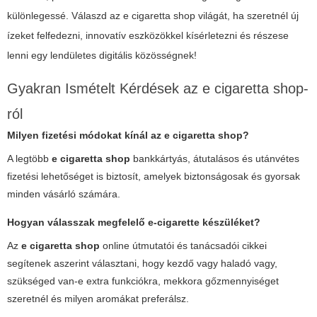
különlegessé. Válaszd az
e cigaretta shop
világát, ha szeretnél új
ízeket felfedezni, innovatív eszközökkel kísérletezni és részese
lenni egy lendületes digitális közösségnek!
Gyakran Ismételt Kérdések az
e cigaretta shop
-
ról
Milyen fizetési módokat kínál az e cigaretta shop?
A legtöbb
e cigaretta shop
bankkártyás, átutalásos és utánvétes
fizetési lehetőséget is biztosít, amelyek biztonságosak és gyorsak
minden vásárló számára.
Hogyan válasszak megfelelő e-cigarette készüléket?
Az
e cigaretta shop
online útmutatói és tanácsadói cikkei
segítenek aszerint választani, hogy kezdő vagy haladó vagy,
szükséged van-e extra funkciókra, mekkora gőzmennyiséget
szeretnél és milyen aromákat preferálsz.