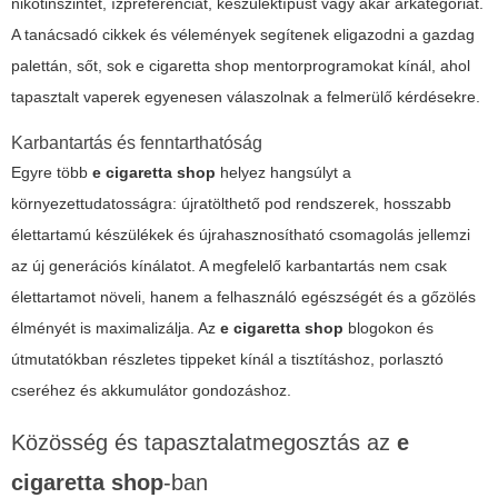
nikotinszintet, ízpreferenciát, készüléktípust vagy akár árkategóriát.
A tanácsadó cikkek és vélemények segítenek eligazodni a gazdag
palettán, sőt, sok
e cigaretta shop
mentorprogramokat kínál, ahol
tapasztalt vaperek egyenesen válaszolnak a felmerülő kérdésekre.
Karbantartás és fenntarthatóság
Egyre több
e cigaretta shop
helyez hangsúlyt a
környezettudatosságra: újratölthető pod rendszerek, hosszabb
élettartamú készülékek és újrahasznosítható csomagolás jellemzi
az új generációs kínálatot. A megfelelő karbantartás nem csak
élettartamot növeli, hanem a felhasználó egészségét és a gőzölés
élményét is maximalizálja. Az
e cigaretta shop
blogokon és
útmutatókban részletes tippeket kínál a tisztításhoz, porlasztó
cseréhez és akkumulátor gondozáshoz.
Közösség és tapasztalatmegosztás az
e
cigaretta shop
-ban