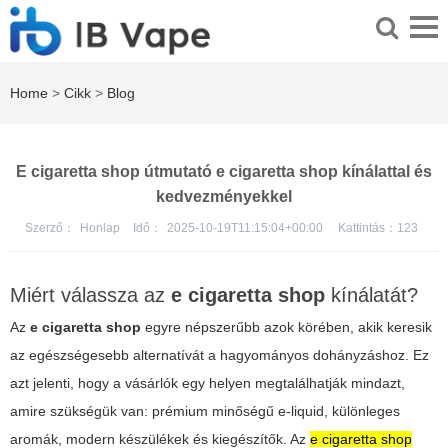
Home
>
Cikk
>
Blog
E cigaretta shop útmutató e cigaretta shop kínálattal és
kedvezményekkel
Szerző：
Honlap
Idő：
2025-10-19T11:15:04+00:00
Kattintás：
123
Miért válassza az
e cigaretta shop
kínálatát?
Az
e cigaretta shop
egyre népszerűbb azok körében, akik keresik
az egészségesebb alternatívát a hagyományos dohányzáshoz. Ez
azt jelenti, hogy a vásárlók egy helyen megtalálhatják mindazt,
amire szükségük van: prémium minőségű e-liquid, különleges
aromák, modern készülékek és kiegészítők. Az
e cigaretta shop