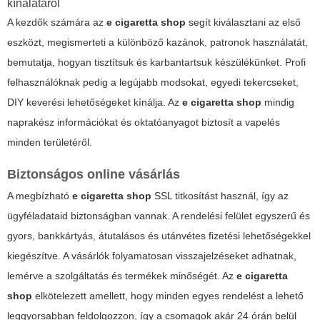
kínálatáról
A kezdők számára az
e cigaretta shop
segít kiválasztani az első
eszközt, megismerteti a különböző kazánok, patronok használatát,
bemutatja, hogyan tisztítsuk és karbantartsuk készülékünket. Profi
felhasználóknak pedig a legújabb modsokat, egyedi tekercseket,
DIY keverési lehetőségeket kínálja. Az
e cigaretta shop
mindig
naprakész információkat és oktatóanyagot biztosít a vapelés
minden területéről.
Biztonságos online vásárlás
A megbízható
e cigaretta shop
SSL titkosítást használ, így az
ügyféladataid biztonságban vannak. A rendelési felület egyszerű és
gyors, bankkártyás, átutalásos és utánvétes fizetési lehetőségekkel
kiegészítve. A vásárlók folyamatosan visszajelzéseket adhatnak,
lemérve a szolgáltatás és termékek minőségét. Az
e cigaretta
shop
elkötelezett amellett, hogy minden egyes rendelést a lehető
leggyorsabban feldolgozzon, így a csomagok akár 24 órán belül