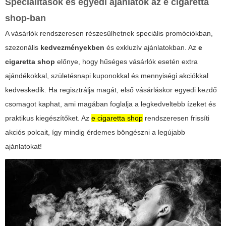
Specialitások és egyedi ajánlatok az
e cigaretta
shop
-ban
A vásárlók rendszeresen részesülhetnek speciális promóciókban,
szezonális
kedvezményekben
és exkluzív ajánlatokban. Az
e
cigaretta shop
előnye, hogy hűséges vásárlók esetén extra
ajándékokkal, születésnapi kuponokkal és mennyiségi akciókkal
kedveskedik. Ha regisztrálja magát, első vásárláskor egyedi kezdő
csomagot kaphat, ami magában foglalja a legkedveltebb ízeket és
praktikus kiegészítőket.
Az
e cigaretta shop
rendszeresen frissíti
akciós polcait, így mindig érdemes böngészni a legújabb
ajánlatokat!