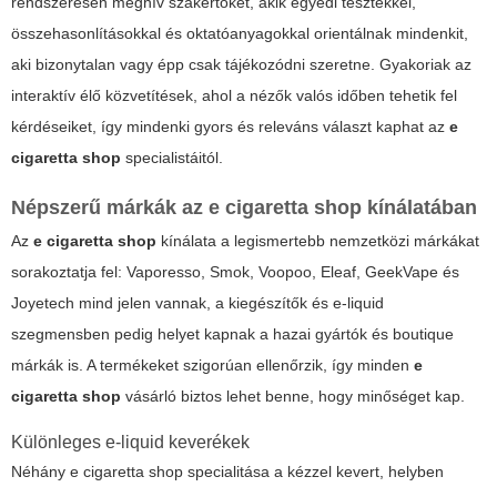
rendszeresen meghív szakértőket, akik egyedi tesztekkel,
összehasonlításokkal és oktatóanyagokkal orientálnak mindenkit,
aki bizonytalan vagy épp csak tájékozódni szeretne. Gyakoriak az
interaktív élő közvetítések, ahol a nézők valós időben tehetik fel
kérdéseiket, így mindenki gyors és releváns választ kaphat az
e
cigaretta shop
specialistáitól.
Népszerű márkák az
e cigaretta shop
kínálatában
Az
e cigaretta shop
kínálata a legismertebb nemzetközi márkákat
sorakoztatja fel: Vaporesso, Smok, Voopoo, Eleaf, GeekVape és
Joyetech mind jelen vannak, a kiegészítők és e-liquid
szegmensben pedig helyet kapnak a hazai gyártók és boutique
márkák is. A termékeket szigorúan ellenőrzik, így minden
e
cigaretta shop
vásárló biztos lehet benne, hogy minőséget kap.
Különleges e-liquid keverékek
Néhány
e cigaretta shop
specialitása a kézzel kevert, helyben