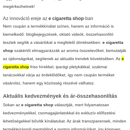
megérkezhetnek!
Az innováció ereje az
e cigaretta shop
-ban
Nem csupán a termékkínálat színes, hanem az információ is
kiemelkedő: blogbejegyzések, oktató videók, összehasonlító
tesztek segítik a vásárlókat a megfelelő döntésekben.
e cigaretta
shop
szakértői elmagyarázzák az aroma összetevőket, bemutatják
az újdonságokat, segítenek az aktuális trendek követésében. Az
e
cigaretta shop
friss hírekkel, iparági pletykákkal, szakmai
tanácsokkal várja az érdeklődőket, így nem csupán terméket
vásárolsz, hanem egy közösség részévé válhatsz.
Aktuális kedvezmények és ár-összehasonlítás
Sokan az
e cigaretta shop
választják, mert folyamatosan
kedvezményekkel, csomagajánlatokkal és exkluzív előfizetési
lehetőségekkel bővítik kínálatukat. Az árak transzparensek, minden
termékleírásnál megtalálod a pontos információkat, így könnyen