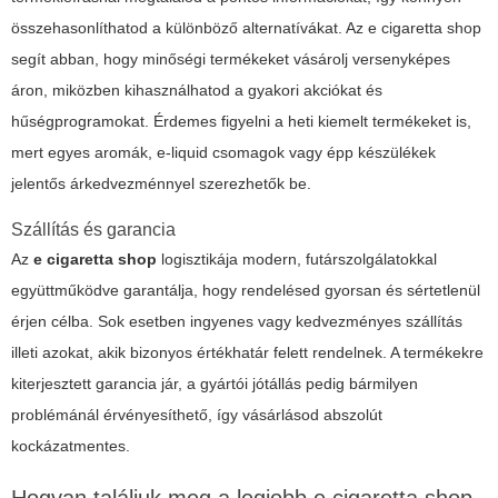
összehasonlíthatod a különböző alternatívákat. Az
e cigaretta shop
segít abban, hogy minőségi termékeket vásárolj versenyképes
áron, miközben kihasználhatod a gyakori akciókat és
hűségprogramokat. Érdemes figyelni a heti kiemelt termékeket is,
mert egyes aromák, e-liquid csomagok vagy épp készülékek
jelentős árkedvezménnyel szerezhetők be.
Szállítás és garancia
Az
e cigaretta shop
logisztikája modern, futárszolgálatokkal
együttműködve garantálja, hogy rendelésed gyorsan és sértetlenül
érjen célba. Sok esetben ingyenes vagy kedvezményes szállítás
illeti azokat, akik bizonyos értékhatár felett rendelnek. A termékekre
kiterjesztett garancia jár, a gyártói jótállás pedig bármilyen
problémánál érvényesíthető, így vásárlásod abszolút
kockázatmentes.
Hogyan találjuk meg a legjobb
e cigaretta shop