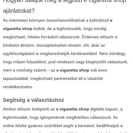
ajánlatokat?
Az interneten könnyen összehasonlíthatóak a különböző
e
cigaretta shop
boltok, de a legfontosabb, hogy mindig
megbízható, hiteles forrásból válasszunk. Érdemes először a
kínálatot átnézni, visszajelzéseket olvasni, sőt, akár az
ügyfélszolgálatot is megkereshetjük kérdéseinkkel. Nem mindegy,
hogy milyen folyadékot, pod rendszert vagy kiegészítőt választunk,
mert a minőség számít – az
e cigaretta shop
sok éves
tapasztalattal, megbízható partnerekkel áll a vásárlók
rendelkezésére.
Segítség a választáshoz
Amikor először belépünk az
e cigaretta shop
digitális kapuin, a
legfontosabb, hogy igényeinknek megfelelően válasszunk. Az
online felület gyakran szűrőkkel segíti a keresést: beállíthatjuk a