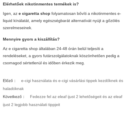
Elérhetőek nikotinmentes termékek is?
Igen, az
e cigaretta shop
folyamatosan bővíti a nikotinmentes e-
liquid kínálatát, amely egészségbarát alternatívát nyújt a gőzölés
szerelmeseinek.
Mennyire gyors a kiszállítás?
Az
e cigaretta shop
általában 24-48 órán belül teljesíti a
rendeléseket, a gyors futárszolgálatoknak köszönhetően pedig a
csomagod sértetlenül és időben érkezik meg.
Előző：
e-cigi használata és e-cigi vásárlási tippek kezdőknek és
haladóknak
Következő：
Fedezze fel az eleaf ijust 2 lehetőségeit és az eleaf
ijust 2 legjobb használati tippjeit