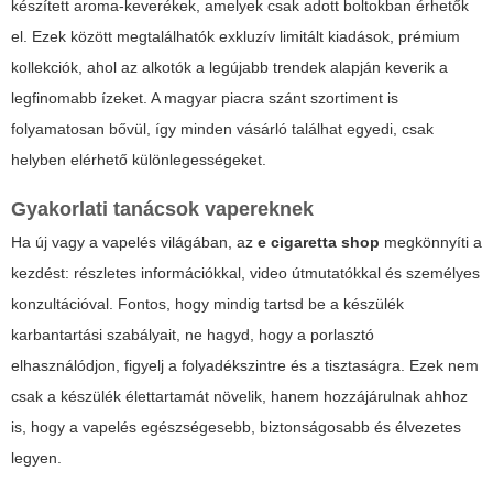
készített aroma-keverékek, amelyek csak adott boltokban érhetők
el. Ezek között megtalálhatók exkluzív limitált kiadások, prémium
kollekciók, ahol az alkotók a legújabb trendek alapján keverik a
legfinomabb ízeket. A magyar piacra szánt szortiment is
folyamatosan bővül, így minden vásárló találhat egyedi, csak
helyben elérhető különlegességeket.
Gyakorlati tanácsok vapereknek
Ha új vagy a vapelés világában, az
e cigaretta shop
megkönnyíti a
kezdést: részletes információkkal, video útmutatókkal és személyes
konzultációval. Fontos, hogy mindig tartsd be a készülék
karbantartási szabályait, ne hagyd, hogy a porlasztó
elhasználódjon, figyelj a folyadékszintre és a tisztaságra. Ezek nem
csak a készülék élettartamát növelik, hanem hozzájárulnak ahhoz
is, hogy a vapelés egészségesebb, biztonságosabb és élvezetes
legyen.