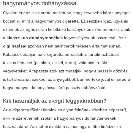
hagyományos dohányzással
Gyakori érv az e-cigaretta mellett az, hogy kevesebb káros anyagot
bocsát ki, mint a hagyományos cigaretta. Ez részben igaz, ugyanis
eltűnnek az égés során keletkező kátrányok és szén-monoxid, amik
a
klasszikus dohánytermékek
legveszélyesebb összetevői. Az
e
cigi hatásai
azonban nem tekinthetők teljesen ártalmatlannak.
Kutatások alapján az e-cigaretta aerosolok is tartalmazhatnak
toxikus fémeket (pl. ólom, nikkel, króm), valamint irritáló
vegyületeket. A tapasztalatok azt mutatják, hogy a passzív gőzölés
is tartalmazhat ezekből az anyagokból, bár mértéke jóval elmarad a
hagyományos dohányzással járó passzív dohányzástól.
Kik használják az e-cigit leggyakrabban?
Az e-cigaretta főként fiatalok és olyan felnőttek körében népszerű,
akik le szeretnének szokni a hagyományos dohánytermékek
használatáról. Az utóbbi években sajnos egyre több tinédzser is