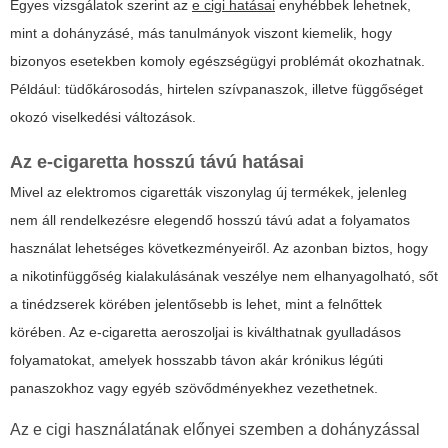
Egyes vizsgálatok szerint az
e cigi hatásai
enyhébbek lehetnek,
mint a dohányzásé, más tanulmányok viszont kiemelik, hogy
bizonyos esetekben komoly egészségügyi problémát okozhatnak.
Például: tüdőkárosodás, hirtelen szívpanaszok, illetve függőséget
okozó viselkedési változások.
Az e-cigaretta hosszú távú hatásai
Mivel az elektromos cigaretták viszonylag új termékek, jelenleg
nem áll rendelkezésre elegendő hosszú távú adat a folyamatos
használat lehetséges következményeiről. Az azonban biztos, hogy
a nikotinfüggőség kialakulásának veszélye nem elhanyagolható, sőt
a tinédzserek körében jelentősebb is lehet, mint a felnőttek
körében. Az e-cigaretta aeroszoljai is kiválthatnak gyulladásos
folyamatokat, amelyek hosszabb távon akár krónikus légúti
panaszokhoz vagy egyéb szövődményekhez vezethetnek.
Az e cigi használatának előnyei szemben a dohányzással