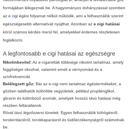
formájában lélegeznek be. A hagyományos dohányzással szemben
az
e cigi
égési folyamat nélkül működik, ami a felhasználók szerint
egészségesebb alternatívát nyújthat. Azonban az
e cigi hatásai
körül számos kérdés merül fel, amelyekkel érdemes részletesen
foglalkozni.
A legfontosabb
e cigi hatásai
az egészségre
Nikotinbevitel:
Az e-cigaretták többsége nikotint tartalmaz, amely
függőséget okozhat, valamint emeli a vérnyomást és a
szívfrekvenciát.
Belélegzett gőz:
Bár az e-cigi nem tartalmaz égéstermékeket, a
gőzben találhatók különféle vegyületek, például propilénglikol,
glicerin és különböző aromák, amelyek hosszú távú hatásai még
részben feltáratlanok.
Rövid távú légzőszervi tünetek:
Egyes felhasználók köhögésről,
torokirritációról, torokkaparásról és tüdőérzékenységről számolnak
be.