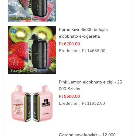
Epres Kiwi-35000 befújás
eldobható e-cigaretta
Ft 6200.00
Eredeti ár：
Ft 14686.00
Pink Lemon eldobható e cigi - 25
000 Szívás
Ft 5500.00
Eredeti ár：
Ft 11932.00
Görögdinnyefagylalt – 12 000