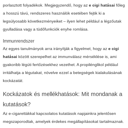
porlasztott folyadékok. Megjegyzendő, hogy az
e cigi hatásai
főleg
a hosszú távú, rendszeres használók esetében fejtik ki a
legsúlyosabb következményeiket – ilyen lehet például a légzőutak
gyulladása vagy a tüdőfunkciók enyhe romlása.
Immunrendszer
Az egyes tanulmányok arra irányítják a figyelmet, hogy az
e cigi
hatásai
között szerepelhet az immunválasz mérséklése is, ami
gyakoribb légúti fertőzésekhez vezethet. A propilénglikol például
irritálhatja a légutakat, növelve ezzel a betegségek kialakulásának
kockázatát.
Kockázatok és mellékhatások: Mit mondanak a
kutatások?
Az e-cigarettákkal kapcsolatos kutatások napjainkra jelentősen
megszaporodtak, amelyek érdekes megállapításokat tartalmaznak.