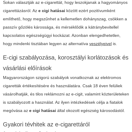
Sokan választják az e-cigarettát, hogy leszokjanak a hagyományos
cigarettázásról. Az
e cigi hatásai
között ezért pozitívumként
említhető, hogy megszűnhet a kellemetlen dohányszag, csökken a
passzív gőzölés károssága, és mérséklődik a kátránybevitellel
kapcsolatos egészségügyi kockázat. Azonban elengedhetetlen,
hogy mindenki tisztában legyen az alternatíva
veszélyeivel
is.
E-cigi szabályozása, korosztályi korlátozások és
vásárlási előírások
Magyarországon szigorú szabályok vonatkoznak az elektromos
cigaretták értékesítésére és használatára. Csak 18 éven felüliek
vásárolhatják, és tilos reklámozni az e-cigit, valamint közterületeken
is szabályozott a használat. Az ilyen intézkedések célja a fiatalok
megóvása az
e cigi hatásai
által okozott egészség károsodástól.
Gyakori tévhitek az e-cigarettáról