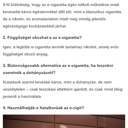
A fő különbség, hogy az e-cigaretta égés nélküli működése miatt
kevesebb káros égésterméket állít elő, mint a klasszikus cigaretta,
de a nikotin- és aromatartalom miatt még mindig jelentős
egészségügyi kockázatokkal járhat.
2. Függőséget okozhat-e az e-cigaretta?
Igen, a legtöbb e-cigaretta termék tartalmaz nikotint, amely erős
függőséget okozó anyag.
3. Biztonságosabb alternatíva az e-cigaretta, ha leszokni
szeretnék a dohányzásról?
Kutatások szerint kevésbé káros, mint a dohányzás, de nem
veszélytelen – csak leszokási áttétként ajánlott, és csak rövid ideig
javasolt a használata.
4. Használhatják-e fiatalkorúak az e-cigit?