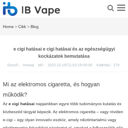
Home
>
Cikk
>
Blog
e cigi hatásai e cigi hatásai és az egészségügyi
kockázatok bemutatása
Szerző：
Honlap
Idő：
2025-10-19T11:03:19+00:00
Kattintás：
279
Mi az elektromos cigaretta, és hogyan
működik?
Az
e cigi hatásai
napjainkban egyre több tudományos kutatás és
közbeszéd tárgyát képezik. Az elektromos cigaretta – vagy röviden
e-cigi – egy olyan innovatív eszköz, amely nikotintartalmú vagy
nikotinmentes folyadékot párologtat el, amelyet a felhasználók gőz