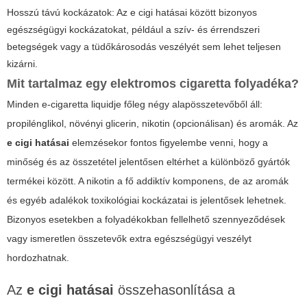
Hosszú távú kockázatok: Az e cigi hatásai között bizonyos
egészségügyi kockázatokat, például a szív- és érrendszeri
betegségek vagy a tüdőkárosodás veszélyét sem lehet teljesen
kizárni.
Mit tartalmaz egy elektromos cigaretta folyadéka?
Minden e-cigaretta liquidje főleg négy alapösszetevőből áll:
propilénglikol, növényi glicerin, nikotin (opcionálisan) és aromák. Az
e cigi hatásai
elemzésekor fontos figyelembe venni, hogy a
minőség és az összetétel jelentősen eltérhet a különböző gyártók
termékei között. A nikotin a fő addiktív komponens, de az aromák
és egyéb adalékok toxikológiai kockázatai is jelentősek lehetnek.
Bizonyos esetekben a folyadékokban fellelhető szennyeződések
vagy ismeretlen összetevők extra egészségügyi veszélyt
hordozhatnak.
Az
e cigi hatásai
összehasonlítása a