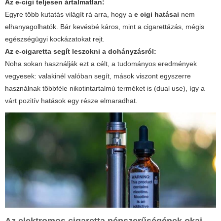
Az e-cigi teljesen ártalmatlan:
Egyre több kutatás világít rá arra, hogy a
e cigi hatásai
nem
elhanyagolhatók. Bár kevésbé káros, mint a cigarettázás, mégis
egészségügyi kockázatokat rejt.
Az e-cigaretta segít leszokni a dohányzásról:
Noha sokan használják ezt a célt, a tudományos eredmények
vegyesek: valakinél valóban segít, mások viszont egyszerre
használnak többféle nikotintartalmú terméket is (dual use), így a
várt pozitív hatások egy része elmaradhat.
Az elektromos cigaretta népszerűségének okai