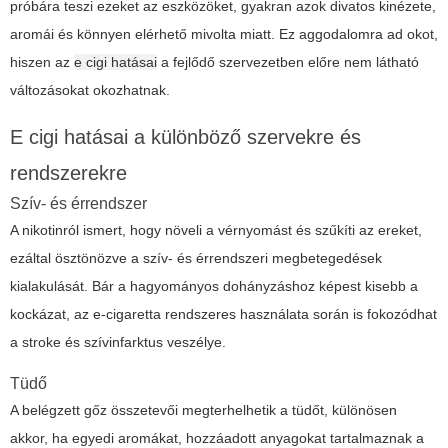
próbára teszi ezeket az eszközöket, gyakran azok divatos kinézete,
aromái és könnyen elérhető mivolta miatt. Ez aggodalomra ad okot,
hiszen az
e cigi hatásai
a fejlődő szervezetben előre nem látható
változásokat okozhatnak.
E cigi hatásai a különböző szervekre és
rendszerekre
Szív- és érrendszer
A nikotinról ismert, hogy növeli a vérnyomást és szűkíti az ereket,
ezáltal ösztönözve a szív- és érrendszeri megbetegedések
kialakulását. Bár a hagyományos dohányzáshoz képest kisebb a
kockázat, az e-cigaretta rendszeres használata során is fokozódhat
a stroke és szívinfarktus veszélye.
Tüdő
A belégzett gőz összetevői megterhelhetik a tüdőt, különösen
akkor, ha egyedi aromákat, hozzáadott anyagokat tartalmaznak a