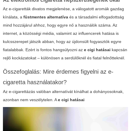
Az e-cigaretták divatos megjelenése, a válogatott aromák gazdag
kínálata, a
füstmentes alternatíva
és a társadalmi elfogadottság
mind hozzájárul ahhoz, hogy egyre nő a használók száma. Az
internet, a közösségi média, valamint az influencerek hatása is
kulcsszerepet játszik abban, hogy az újdonsült fogyasztók egyre
fiatalabbak. Ezért is fontos hangsúlyozni az
e cigi hatásai
kapcsán
rejlő kockázatokat – különösen a serdülőknél és fiatal felnőtteknél.
Összefoglalás: Mire érdemes figyelni az e-
cigaretta használatakor?
Az e-cigarettázás valóban alternatívát kínálhat a dohányosoknak,
azonban nem veszélytelen. A
e cigi hatásai