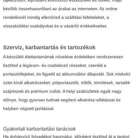
később összehasonlítani az árakat az interneten. Az online
rendelésnél mindig ellenőrizd a szállítási feltételeket, a
visszaküldési szabályokat és a vásárlói értékeléseket.
Szerviz, karbantartás és tartozékok
A készülék élettartamának növelése érdekében rendszeresen
tisztítsd a légáram- és csatlakozó részeket, cseréld a
porlasztófejeket, és figyeld az akkumulátor állapotát. Sok miskolci
üzlet kínál alkatrészeket: pótporlasztók, töltők, tömítések, tartalék
szájrészek és prémium coilok. A helyi szaküzletek egyik nagy
előnye, hogy gyorsan tudnak segíteni alkatrész-ellátással és
helyben végzett javítással.
Gyakorlati karbantartási tanácsok
Ha dohányízű folyadékot használsz, időnként tisztítsd át a tankot,