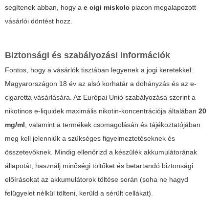
segítenek abban, hogy a
e cigi miskolc
piacon megalapozott
vásárlói döntést hozz.
Biztonsági és szabályozási információk
Fontos, hogy a vásárlók tisztában legyenek a jogi keretekkel:
Magyarországon 18 év az alsó korhatár a dohányzás és az e-
cigaretta vásárlására. Az Európai Unió szabályozása szerint a
nikotinos e-liquidek maximális nikotin-koncentrációja általában
20
mg/ml
, valamint a termékek csomagolásán és tájékoztatójában
meg kell jelenniük a szükséges figyelmeztetéseknek és
összetevőknek. Mindig ellenőrizd a készülék akkumulátorának
állapotát, használj minőségi töltőket és betartandó biztonsági
előírásokat az akkumulátorok töltése során (soha ne hagyd
felügyelet nélkül tölteni, kerüld a sérült cellákat).