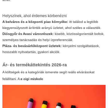
Helyszínek, ahol érdemes körbenézni
A belváros és a központi piac környéke:
itt találod a legtöbb
kiegyensúlyozott ár/érték arányú üzletet, ahol széles a választék.
Diósgyőr és Avasi városrészek:
kisebb, közösségorientált boltok,
személyes tanácsadás és helyi ízpreferenciák.
Pláza- és bevásárlóközpont üzletek:
kényelmi szolgáltatások,
hosszabb nyitvatartás, gyakori akciók.
Ár- és termékáttekintés 2026-ra
A költségek és a kategóriák ismerete segít reális elvárásokat
felállítani. A
e cigi miskolc