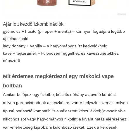
Ajánlott kezdő ízkombinációk
gyümölcs + hűsítő (pl. eper + menta) – könnyen fogadja a legtöbb
új felhasználó;
lágy dohány + vanília – a hagyományos ízt kedvelőknek;
kávé + tejkaramell – különösen reggelhez és kávészünetekhez
népszerű.
Mit érdemes megkérdezni egy miskolci vape
boltban
Amikor belépsz egy üzletbe, készíts néhány alapvető kérdést:
milyen garanciát adnak az eszközre; van-e helyszíni szerviz; milyen
típusú porlasztó kompatibilis a választott készülékkel; javasolnak-e
nikotinos sót vagy hagyományos nikotint a kívánt hatás eléréséhez;
van-e lehetőség kipróbálni különböző ízeket. Ezek a kérdések