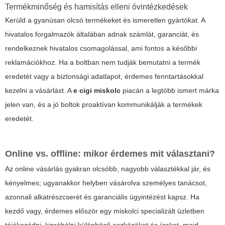
Termékminőség és hamisítás elleni óvintézkedések
Kerüld a gyanúsan olcsó termékeket és ismeretlen gyártókat. A
hivatalos forgalmazók általában adnak számlát, garanciát, és
rendelkeznek hivatalos csomagolással, ami fontos a későbbi
reklamációkhoz. Ha a boltban nem tudják bemutatni a termék
eredetét vagy a biztonsági adatlapot, érdemes fenntartásokkal
kezelni a vásárlást. A
e cigi miskolc
piacán a legtöbb ismert márka
jelen van, és a jó boltok proaktívan kommunikálják a termékek
eredetét.
Online vs. offline: mikor érdemes mit választani?
Az online vásárlás gyakran olcsóbb, nagyobb választékkal jár, és
kényelmes; ugyanakkor helyben vásárolva személyes tanácsot,
azonnali alkatrészcserét és garanciális ügyintézést kapsz. Ha
kezdő vagy, érdemes először egy miskolci specializált üzletben
tájékozódni, kipróbálni különböző eszközöket és ízeket, majd