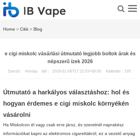
Home
>
Cikk
>
Blog
e cigi miskolc vásárlási útmutató legjobb boltok árak és
népszerű ízek 2026
Szerző：
Honlap
Idő：
2026-01-06T17:22:03+00:00
Kattintás：
195
Útmutató a harkályos választáshoz: hol és
hogyan érdemes e cigi miskolc környékén
vásárolni
Ha Miskolcon él vagy csak erre jársz, és szeretnél naprakész
információkat kapni az elektromos cigarettákról, ez a vezető anyag