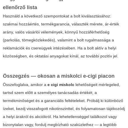
ellenőrző lista
Használd a következő szempontokat a bolt kiválasztásához:
szakmai hozzáértés, termékgarancia, választék mérete, ár-érték
arány, valós vásárlói vélemények, könnyű hozzáférhetőség
(parkolás, tömegközlekedés), valamint a bolt rugalmassága a
reklamációk és csereügyek intézésében. Ha a bolt aktív a helyi
közösségben, és oktatási anyagokat kínál, az további pozitív jel.
Összegzés — okosan a miskolci e-cigi piacon
Összefoglalva, amikor a
e cigi miskolc
lehetőségeit mérlegeled,
tartsd szem előtt a személyes tanácsadás értékét, a
termékminőséget és a garanciális feltételeket. Próbálj ki különböző
ízeket, kezdj visszafogott nikotinszinttel, és folyamatosan tájékozódj
a helyi árakról és akciókról. Ha lehetetlenséggel találkozol vagy
bizonytalan vagy, fordulj megbízható szaküzlethez — a legtöbb