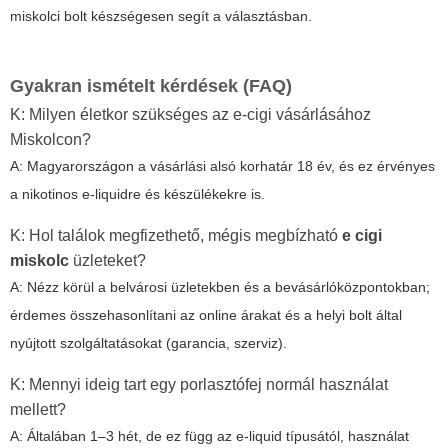
miskolci bolt készségesen segít a választásban.
Gyakran ismételt kérdések (FAQ)
K: Milyen életkor szükséges az e-cigi vásárlásához
Miskolcon?
A: Magyarországon a vásárlási alsó korhatár 18 év, és ez érvényes
a nikotinos e-liquidre és készülékekre is.
K: Hol találok megfizethető, mégis megbízható
e cigi
miskolc
üzleteket?
A: Nézz körül a belvárosi üzletekben és a bevásárlóközpontokban;
érdemes összehasonlítani az online árakat és a helyi bolt által
nyújtott szolgáltatásokat (garancia, szerviz).
K: Mennyi ideig tart egy porlasztófej normál használat
mellett?
A: Általában 1–3 hét, de ez függ az e-liquid típusától, használat