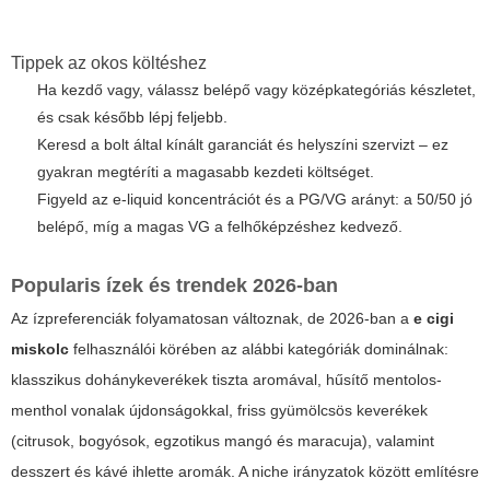
Tippek az okos költéshez
Ha kezdő vagy, válassz belépő vagy középkategóriás készletet,
és csak később lépj feljebb.
Keresd a bolt által kínált garanciát és helyszíni szervizt – ez
gyakran megtéríti a magasabb kezdeti költséget.
Figyeld az e-liquid koncentrációt és a PG/VG arányt: a 50/50 jó
belépő, míg a magas VG a felhőképzéshez kedvező.
Popularis ízek és trendek 2026-ban
Az ízpreferenciák folyamatosan változnak, de 2026-ban a
e cigi
miskolc
felhasználói körében az alábbi kategóriák dominálnak:
klasszikus dohánykeverékek tiszta aromával, hűsítő mentolos-
menthol vonalak újdonságokkal, friss gyümölcsös keverékek
(citrusok, bogyósok, egzotikus mangó és maracuja), valamint
desszert és kávé ihlette aromák. A niche irányzatok között említésre