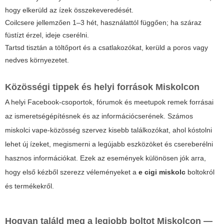
hogy elkerüld az ízek összekeveredését.
Coilcsere jellemzően 1–3 hét, használattól függően; ha száraz
füstízt érzel, ideje cserélni.
Tartsd tisztán a töltőport és a csatlakozókat, kerüld a poros vagy
nedves környezetet.
Közösségi tippek és helyi források Miskolcon
A helyi Facebook-csoportok, fórumok és meetupok remek forrásai
az ismeretségépítésnek és az információcserének. Számos
miskolci vape-közösség szervez kisebb találkozókat, ahol kóstolni
lehet új ízeket, megismerni a legújabb eszközöket és csereberélni
hasznos információkat. Ezek az események különösen jók arra,
hogy első kézből szerezz véleményeket a
e cigi miskolc
boltokról
és termékekről.
Hogyan találd meg a legjobb boltot Miskolcon —