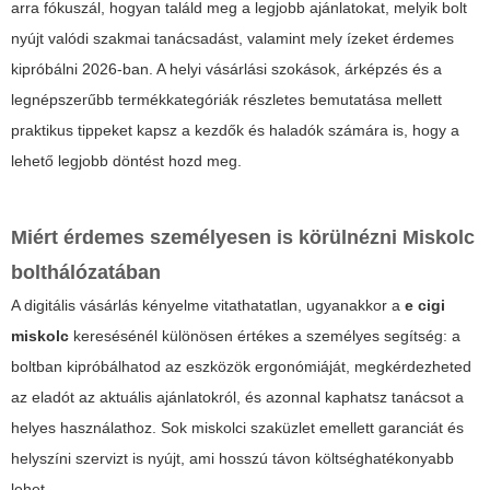
arra fókuszál, hogyan találd meg a legjobb ajánlatokat, melyik bolt
nyújt valódi szakmai tanácsadást, valamint mely ízeket érdemes
kipróbálni 2026-ban. A helyi vásárlási szokások, árképzés és a
legnépszerűbb termékkategóriák részletes bemutatása mellett
praktikus tippeket kapsz a kezdők és haladók számára is, hogy a
lehető legjobb döntést hozd meg.
Miért érdemes személyesen is körülnézni Miskolc
bolthálózatában
A digitális vásárlás kényelme vitathatatlan, ugyanakkor a
e cigi
miskolc
keresésénél különösen értékes a személyes segítség: a
boltban kipróbálhatod az eszközök ergonómiáját, megkérdezheted
az eladót az aktuális ajánlatokról, és azonnal kaphatsz tanácsot a
helyes használathoz. Sok miskolci szaküzlet emellett garanciát és
helyszíni szervizt is nyújt, ami hosszú távon költséghatékonyabb
lehet.