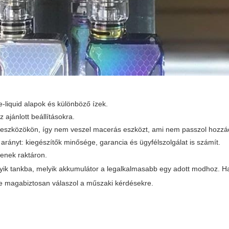
liquid alapok és különböző ízek.
 ajánlott beállításokra.
 eszközökön, így nem veszel macerás eszközt, ami nem passzol hozzá
rányt: kiegészítők minősége, garancia és ügyfélszolgálat is számít.
yenek raktáron.
 melyik tankba, melyik akkumulátor a legalkalmasabb egy adott modhoz. 
yire magabiztosan válaszol a műszaki kérdésekre.