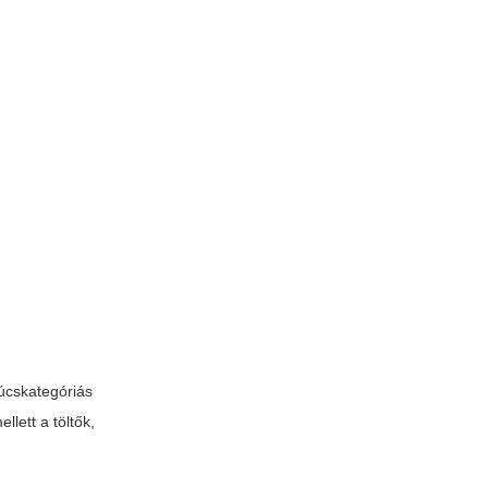
súcskategóriás
lett a töltők,