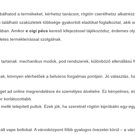
álhatod a termékeket, kérhetsz tanácsot, rögtön cserélhetsz alkatrész
található szaküzletek többsége gyakorlott eladókat foglalkoztat, akik 
ásában. Amikor
e cigi pécs
kereső kifejezéssel tájékozódsz, érdemes oly
letes termékleírással szolgálnak.
t tartanak: mechanikus modok, pod rendszerek, különböző ellenállású f
ak, könnyen elérhetőek a belváros forgalmas pontjain. Jó választás, h
éget ad online megrendelésre és személyes átvételre. Ez kényelmes, é
r korlátozottabb.
lé telepített pultok. Ezek jók, ha szeretnél rögtön kipróbálni egy-eg
zált vape boltokat. A városközpont főbb gyalogos övezetei körül – a vár