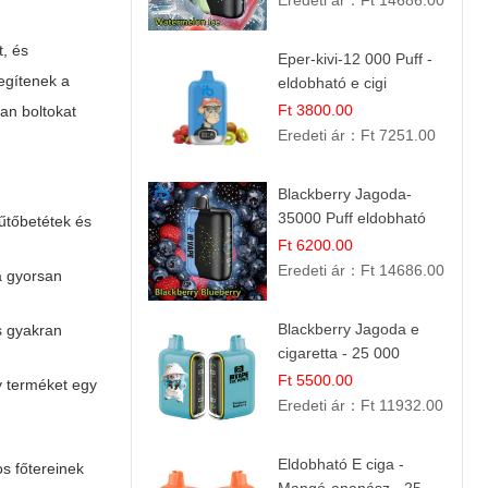
Eredeti ár：
Ft 14686.00
t, és
Eper-kivi-12 000 Puff -
segítenek a
eldobható e cigi
Ft 3800.00
an boltokat
Eredeti ár：
Ft 7251.00
Blackberry Jagoda-
35000 Puff eldobható
űtőbetétek és
vape
Ft 6200.00
Eredeti ár：
Ft 14686.00
a gyorsan
Blackberry Jagoda e
s gyakran
cigaretta - 25 000
szívás
Ft 5500.00
y terméket egy
Eredeti ár：
Ft 11932.00
Eldobható E ciga -
os főtereinek