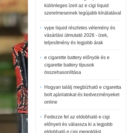
különleges ízeit az e cigi liquid
szerelmeseinek legújabb kínálatával
vype liquid részletes vélemény és
vásárlási útmutató 2026 - ízek,
teljesítmény és legjobb árak
e cigarette battery előnyök és e
cigarette battery típusok
összehasonlítása
Hogyan találj megbízható e cigaretta
bolt ajánlatokat és kedvezményeket
online
Fedezze fel az eldobható e cigi
előnyeit és válassza ki a legjobb
eldobható e cigi megoldást