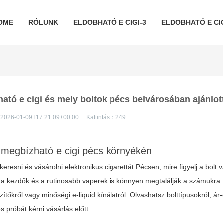
OME
RÓLUNK
ELDOBHATÓ E CIGI-3
ELDOBHATÓ E CIG
lható e cigi és mely boltok pécs belvárosában ajánlot
2026-01-09T17:21:09+00:00
Kattintás：
249
lj megbízható e cigi pécs környékén
resni és vásárolni elektronikus cigarettát Pécsen, mire figyelj a bolt 
gy a kezdők és a rutinosabb vaperek is könnyen megtalálják a számukra
zítőkről vagy minőségi e-liquid kínálatról. Olvashatsz bolttípusokról, ár-
s próbát kérni vásárlás előtt.