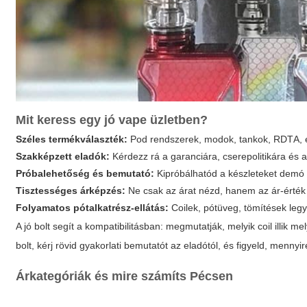
Mit keress egy jó vape üzletben?
Széles termékválaszték:
Pod rendszerek, modok, tankok, RDTА, e-
Szakképzett eladók:
Kérdezz rá a garanciára, cserepolitikára és az
Próbalehetőség és bemutató:
Kipróbálhatód a készleteket demó
Tisztességes árképzés:
Ne csak az árat nézd, hanem az ár-érték a
Folyamatos pótalkatrész-ellátás:
Coilek, pótüveg, tömítések leg
A jó bolt segít a kompatibilitásban: megmutatják, melyik coil illik
bolt, kérj rövid gyakorlati bemutatót az eladótól, és figyeld, menn
Árkategóriák és mire számíts Pécsen