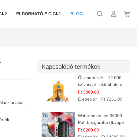
I-2
ELDOBHATÓ E CIGI-1
BLOG
t
Kapcsolódó termékek
Őszibaracklé – 12 000
szívással –eldobható e
cigi
Ft 3800.00
Eredeti ár：
Ft 7251.00
választásakor,
Watermelon Ice-35000
érték
Puff E-cigaretta (Ibvape
Bar)
Ft 6200.00