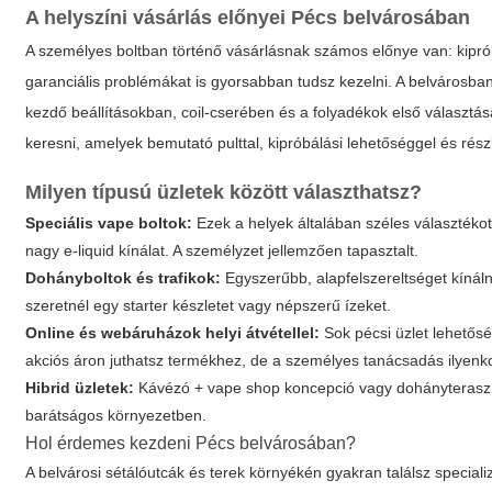
A helyszíni vásárlás előnyei Pécs belvárosában
A személyes boltban történő vásárlásnak számos előnye van: kiprób
garanciális problémákat is gyorsabban tudsz kezelni. A belvárosban 
kezdő beállításokban, coil-cserében és a folyadékok első választ
keresni, amelyek bemutató pulttal, kipróbálási lehetőséggel és rész
Milyen típusú üzletek között választhatsz?
Speciális vape boltok:
Ezek a helyek általában széles választéko
nagy e-liquid kínálat. A személyzet jellemzően tapasztalt.
Dohányboltok és trafikok:
Egyszerűbb, alapfelszereltséget kínáln
szeretnél egy starter készletet vagy népszerű ízeket.
Online és webáruházok helyi átvétellel:
Sok pécsi üzlet lehetős
akciós áron juthatsz termékhez, de a személyes tanácsadás ilyenko
Hibrid üzletek:
Kávézó + vape shop koncepció vagy dohányterasz mel
barátságos környezetben.
Hol érdemes kezdeni Pécs belvárosában?
A belvárosi sétálóutcák és terek környékén gyakran találsz speciali