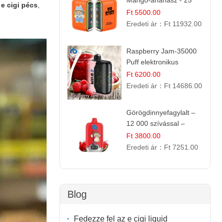
Mangó-ananász - 25
:
e cigi pécs
,
000 befújás
Ft 5500.00
Eredeti ár：
Ft 11932.00
Raspberry Jam-35000
Puff elektronikus
cigaretta (Ibvape Bar)
Ft 6200.00
Eredeti ár：
Ft 14686.00
Görögdinnyefagylalt –
12 000 szívással –
eldobható elektromos
Ft 3800.00
cigi
Eredeti ár：
Ft 7251.00
Blog
Fedezze fel az e cigi liquid