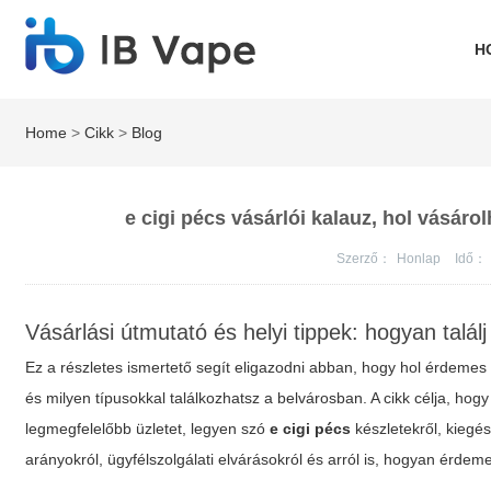
H
Home
>
Cikk
>
Blog
e cigi pécs vásárlói kalauz, hol vásáro
Szerző：
Honlap
Idő：
Vásárlási útmutató és helyi tippek: hogyan talá
Ez a részletes ismertető segít eligazodni abban, hogy hol érdemes ke
és milyen típusokkal találkozhatsz a belvárosban. A cikk célja, ho
legmegfelelőbb üzletet, legyen szó
e cigi pécs
készletekről, kiegés
arányokról, ügyfélszolgálati elvárásokról és arról is, hogyan érdeme