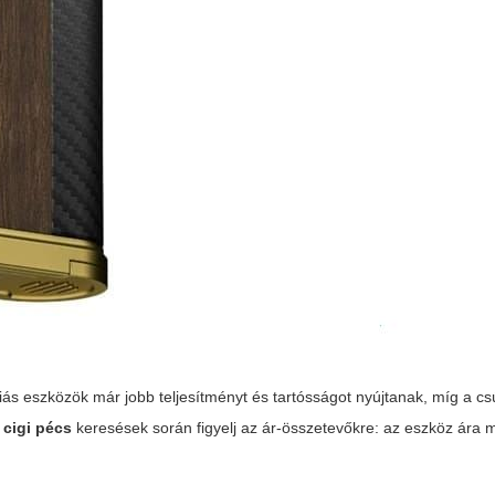
iás eszközök már jobb teljesítményt és tartósságot nyújtanak, míg a c
 cigi pécs
keresések során figyelj az ár-összetevőkre: az eszköz ára mel