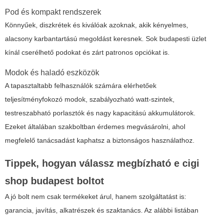
Pod és kompakt rendszerek
Könnyűek, diszkrétek és kiválóak azoknak, akik kényelmes,
alacsony karbantartású megoldást keresnek. Sok budapesti üzlet
kínál cserélhető podokat és zárt patronos opciókat is.
Modok és haladó eszközök
A tapasztaltabb felhasználók számára elérhetőek
teljesítményfokozó modok, szabályozható watt-szintek,
testreszabható porlasztók és nagy kapacitású akkumulátorok.
Ezeket általában szakboltban érdemes megvásárolni, ahol
megfelelő tanácsadást kaphatsz a biztonságos használathoz.
Tippek, hogyan válassz megbízható
e cigi
shop budapest
boltot
A jó bolt nem csak termékeket árul, hanem szolgáltatást is:
garancia, javítás, alkatrészek és szaktanács. Az alábbi listában