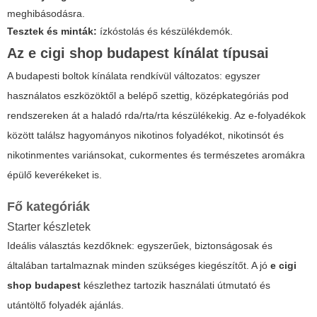
meghibásodásra.
Tesztek és minták:
ízkóstolás és készülékdemók.
Az
e cigi shop budapest
kínálat típusai
A budapesti boltok kínálata rendkívül változatos: egyszer
használatos eszközöktől a belépő szettig, középkategóriás pod
rendszereken át a haladó rda/rta/rta készülékekig. Az e-folyadékok
között találsz hagyományos nikotinos folyadékot, nikotinsót és
nikotinmentes variánsokat, cukormentes és természetes aromákra
épülő keverékeket is.
Fő kategóriák
Starter készletek
Ideális választás kezdőknek: egyszerűek, biztonságosak és
általában tartalmaznak minden szükséges kiegészítőt. A jó
e cigi
shop budapest
készlethez tartozik használati útmutató és
utántöltő folyadék ajánlás.