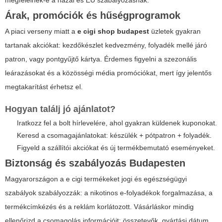
megfelelnek-e a hazai és EU szabályozásnak.
Árak, promóciók és hűségprogramok
A piaci verseny miatt a
e cigi shop budapest
üzletek gyakran
tartanak akciókat: kezdőkészlet kedvezmény, folyadék mellé járó
patron, vagy pontgyűjtő kártya. Érdemes figyelni a szezonális
leárazásokat és a közösségi média promóciókat, mert így jelentős
megtakarítást érhetsz el.
Hogyan találj jó ajánlatot?
Iratkozz fel a bolt hírlevelére, ahol gyakran küldenek kuponokat.
Keresd a csomagajánlatokat: készülék + pótpatron + folyadék.
Figyeld a szállítói akciókat és új termékbemutató eseményeket.
Biztonság és szabályozás Budapesten
Magyarországon a
e cigi
termékeket jogi és egészségügyi
szabályok szabályozzák: a nikotinos e-folyadékok forgalmazása, a
termékcímkézés és a reklám korlátozott. Vásárláskor mindig
ellenőrizd a csomagolás információit: összetevők, gyártási dátum,