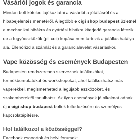
Vásárlói jogok és garancia
Minden bolt köteles tájékoztatni a vásárlót a jótállásról és a
hibabejelentés menetéről. A legtöbb
e cigi shop budapest
üzletnél
a mechanikai hibákra és gyártási hibákra kiterjedő garancia létezik,
de a fogyóeszközök (pl. coil) kopása nem tartozik a jótállás hatálya
alá. Ellenőrizd a számlát és a garancialevelet vásárláskor.
Vape közösség és események Budapesten
Budapesten rendszeresen szerveznek találkozókat,
termékbemutatókat és workshopokat, ahol találkozhatsz más
vaperekkel, megismerheted a legújabb eszközöket, és
szakemberektől tanulhatsz. Az ilyen események jó alkalmat adnak
új
e cigi shop budapest
boltok felfedezésére és személyes
kapcsolatépítésre.
Hol találkozol a közösséggel?
Facebook csoportok és helyi forumok;