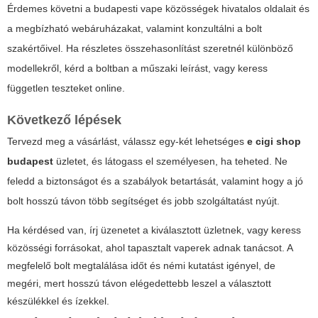
Érdemes követni a budapesti vape közösségek hivatalos oldalait és
a megbízható webáruházakat, valamint konzultálni a bolt
szakértőivel. Ha részletes összehasonlítást szeretnél különböző
modellekről, kérd a boltban a műszaki leírást, vagy keress
független teszteket online.
Következő lépések
Tervezd meg a vásárlást, válassz egy-két lehetséges
e cigi shop
budapest
üzletet, és látogass el személyesen, ha teheted. Ne
feledd a biztonságot és a szabályok betartását, valamint hogy a jó
bolt hosszú távon több segítséget és jobb szolgáltatást nyújt.
Ha kérdésed van, írj üzenetet a kiválasztott üzletnek, vagy keress
közösségi forrásokat, ahol tapasztalt vaperek adnak tanácsot. A
megfelelő bolt megtalálása időt és némi kutatást igényel, de
megéri, mert hosszú távon elégedettebb leszel a választott
készülékkel és ízekkel.