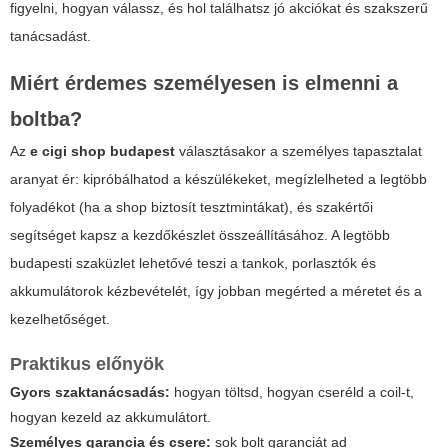
figyelni, hogyan válassz, és hol találhatsz jó akciókat és szakszerű
tanácsadást.
Miért érdemes személyesen is elmenni a
boltba?
Az
e cigi shop budapest
választásakor a személyes tapasztalat
aranyat ér: kipróbálhatod a készülékeket, megízlelheted a legtöbb
folyadékot (ha a shop biztosít tesztmintákat), és szakértői
segítséget kapsz a kezdőkészlet összeállításához. A legtöbb
budapesti szaküzlet lehetővé teszi a tankok, porlasztók és
akkumulátorok kézbevételét, így jobban megérted a méretet és a
kezelhetőséget.
Praktikus előnyök
Gyors szaktanácsadás:
hogyan töltsd, hogyan cseréld a coil-t,
hogyan kezeld az akkumulátort.
Személyes garancia és csere:
sok bolt garanciát ad