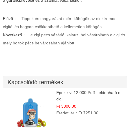
a garancialevelet és a számlát vásárláskor.
Előző：
Tippek és magyarázat miért köhögök az elektromos
cigitől és hogyan csökkenthető a kellemetlen köhögés
Következő：
e cigi pécs vásárlói kalauz, hol vásárolható e cigi és
mely boltok pécs belvárosában ajánlott
Kapcsolódó termékek
Eper-kivi-12 000 Puff - eldobható e
cigi
Ft 3800.00
Eredeti ár：
Ft 7251.00