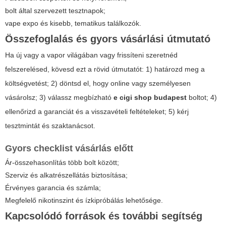
bolt által szervezett tesztnapok;
vape expo és kisebb, tematikus találkozók.
Összefoglalás és gyors vásárlási útmutató
Ha új vagy a vapor világában vagy frissíteni szeretnéd
felszerelésed, kövesd ezt a rövid útmutatót: 1) határozd meg a
költségvetést; 2) döntsd el, hogy online vagy személyesen
vásárolsz; 3) válassz megbízható
e cigi shop budapest
boltot; 4)
ellenőrizd a garanciát és a visszavételi feltételeket; 5) kérj
tesztmintát és szaktanácsot.
Gyors checklist vásárlás előtt
Ár-összehasonlítás több bolt között;
Szerviz és alkatrészellátás biztosítása;
Érvényes garancia és számla;
Megfelelő nikotinszint és ízkipróbálás lehetősége.
Kapcsolódó források és további segítség