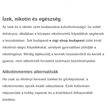
Ízek, nikotin és egészség
Az ízek és a nikotin szint kiválasztása kulcsfontosságú: ha voltál
dohányos, általában a közepes nikotinszintű folyadékok segítenek
a leszokásban. Sok budapesti
e cigi shop budapest
üzlet kínál
nikotinsó-alapú folyadékokat, amelyek gyorsabban pótolják a
nikotinigényt. Mindig tájékozódj a termék összetevőiről és kerüld a
gyanús, nem ellenőrzött forrásból származó készítményeket.
Nikotinmentes alternatívák
Ha csak az élményt keresed ízekkel és gőzképzéssel, a
nikotinmentes opciók kiváló választások. Ezek különösen
népszerűek a hobby vaperek és a kísérletező felhasználók
körében.