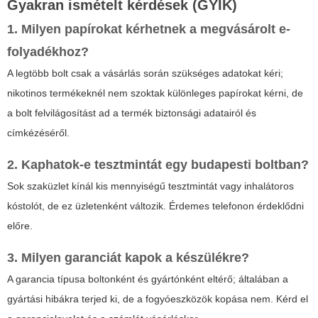
Gyakran ismételt kérdések (GYIK)
1. Milyen papírokat kérhetnek a megvásárolt e-
folyadékhoz?
A legtöbb bolt csak a vásárlás során szükséges adatokat kéri;
nikotinos termékeknél nem szoktak különleges papírokat kérni, de
a bolt felvilágosítást ad a termék biztonsági adatairól és
címkézéséről.
2. Kaphatok-e tesztmintát egy budapesti boltban?
Sok szaküzlet kínál kis mennyiségű tesztmintát vagy inhalátoros
kóstolót, de ez üzletenként változik. Érdemes telefonon érdeklődni
előre.
3. Milyen garanciát kapok a készülékre?
A garancia típusa boltonként és gyártónként eltérő; általában a
gyártási hibákra terjed ki, de a fogyóeszközök kopása nem. Kérd el