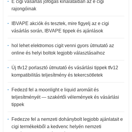
E cigi vásárlás jofogas kínálataiban az e cigi
rajongóinak
IBVAPE akciók és tesztek, mire figyelj az e cigi
vásárlás során, IBVAPE tippek és ajánlások
hol lehet elektromos cigit venni gyors útmutató az
online és helyi boltok legjobb választásaihoz
Új tfv12 porlasztó útmutató és vásárlási tippek tfv12
kompatibilitás teljesítmény és tekercsötletek
Fedezd fel a moonlight e liquid aromáit és
teljesítményét — szakértői vélemények és vásárlási
tippek
Fedezze fel a nemzeti dohánybolt legjobb ajánlatait e
cigi termékekből a kedvenc helyén nemzeti