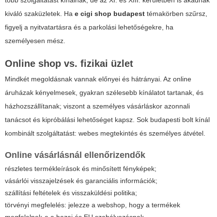
több szolgáltatást kínálnak, de az XI. és XIII. kerületben is akadnak
kiváló szaküzletek. Ha
e cigi shop budapest
témakörben szűrsz,
figyelj a nyitvatartásra és a parkolási lehetőségekre, ha
személyesen mész.
Online shop vs. fizikai üzlet
Mindkét megoldásnak vannak előnyei és hátrányai. Az online
áruházak kényelmesek, gyakran szélesebb kínálatot tartanak, és
házhozszállítanak; viszont a személyes vásárláskor azonnali
tanácsot és kipróbálási lehetőséget kapsz. Sok budapesti bolt kínál
kombinált szolgáltatást: webes megtekintés és személyes átvétel.
Online vásárlásnál ellenőrizendők
részletes termékleírások és minősített fényképek;
vásárlói visszajelzések és garanciális információk;
szállítási feltételek és visszaküldési politika;
törvényi megfelelés: jelezze a webshop, hogy a termékek