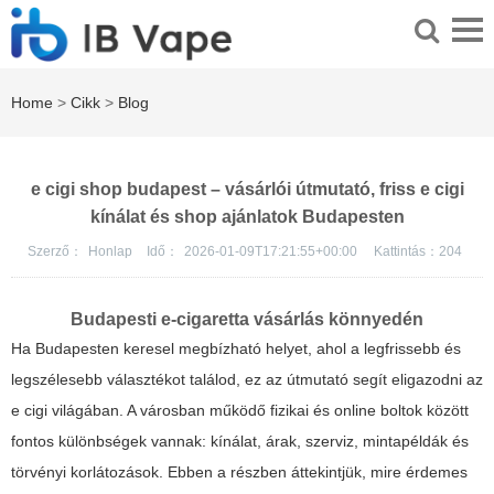
Home
>
Cikk
>
Blog
e cigi shop budapest – vásárlói útmutató, friss e cigi
kínálat és shop ajánlatok Budapesten
Szerző：
Honlap
Idő：
2026-01-09T17:21:55+00:00
Kattintás：
204
Budapesti e-cigaretta vásárlás könnyedén
Ha Budapesten keresel megbízható helyet, ahol a legfrissebb és
legszélesebb választékot találod, ez az útmutató segít eligazodni az
e cigi világában. A városban működő fizikai és online boltok között
fontos különbségek vannak: kínálat, árak, szerviz, mintapéldák és
törvényi korlátozások. Ebben a részben áttekintjük, mire érdemes