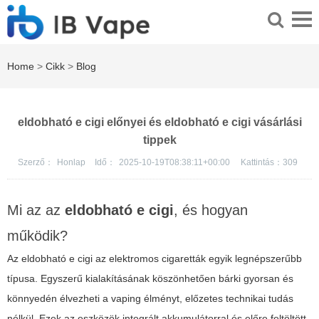
Home
>
Cikk
>
Blog
eldobható e cigi előnyei és eldobható e cigi vásárlási
tippek
Szerző：
Honlap
Idő：
2025-10-19T08:38:11+00:00
Kattintás：
309
Mi az az
eldobható e cigi
, és hogyan
működik?
Az
eldobható e cigi
az elektromos cigaretták egyik legnépszerűbb
típusa. Egyszerű kialakításának köszönhetően bárki gyorsan és
könnyedén élvezheti a vaping élményt, előzetes technikai tudás
nélkül. Ezek az eszközök integrált akkumulátorral és előre feltöltött