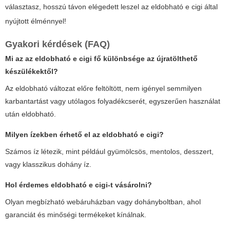
választasz, hosszú távon elégedett leszel az
eldobható e cigi
által
nyújtott élménnyel!
Gyakori kérdések (FAQ)
Mi az az
eldobható e cigi
fő különbsége az újratölthető
készülékektől?
Az eldobható változat előre feltöltött, nem igényel semmilyen
karbantartást vagy utólagos folyadékcserét, egyszerűen használat
után eldobható.
Milyen ízekben érhető el az eldobható e cigi?
Számos íz létezik, mint például gyümölcsös, mentolos, desszert,
vagy klasszikus dohány íz.
Hol érdemes
eldobható e cigi
-t vásárolni?
Olyan megbízható webáruházban vagy dohányboltban, ahol
garanciát és minőségi termékeket kínálnak.