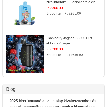
nikotintartalmú – eldobható e cigi
Ft 3800.00
Eredeti ár：
Ft 7251.00
Blackberry Jagoda-35000 Puff
eldobható vape
Ft 6200.00
Eredeti ár：
Ft 14686.00
Blog
2025 friss útmutató e liquid alap kiválasztásához és
otthoni keveréséhez hasznos tippek a biztonságos