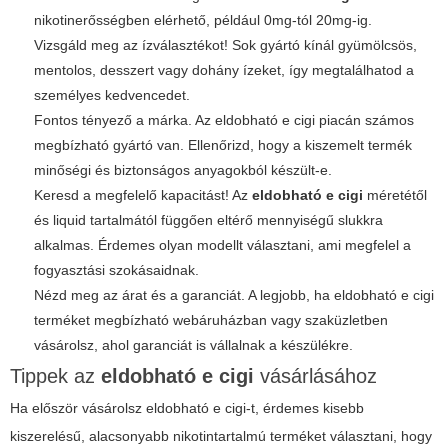
nikotinerősségben elérhető, például 0mg-tól 20mg-ig.
Vizsgáld meg az ízválasztékot! Sok gyártó kínál gyümölcsös,
mentolos, desszert vagy dohány ízeket, így megtalálhatod a
személyes kedvencedet.
Fontos tényező a márka. Az
eldobható e cigi
piacán számos
megbízható gyártó van. Ellenőrizd, hogy a kiszemelt termék
minőségi és biztonságos anyagokból készült-e.
Keresd a megfelelő kapacitást! Az
eldobható e cigi
méretétől
és liquid tartalmától függően eltérő mennyiségű slukkra
alkalmas. Érdemes olyan modellt választani, ami megfelel a
fogyasztási szokásaidnak.
Nézd meg az árat és a garanciát. A legjobb, ha
eldobható e cigi
terméket megbízható webáruházban vagy szaküzletben
vásárolsz, ahol garanciát is vállalnak a készülékre.
Tippek az
eldobható e cigi
vásárlásához
Ha először vásárolsz
eldobható e cigi
-t, érdemes kisebb
kiszerelésű, alacsonyabb nikotintartalmú terméket választani, hogy