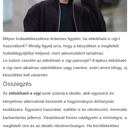
Milyen hulladékkezelésre érdemes figyelni, ha eldobható e cigi-t
használtunk? Mindig figyelj arra, hogy a készüléket a megfelelő
hulladékgyűjtőbe helyezd, mert akkumulátort tartalmaz.
Le tudom cserélni az
eldobható e cigi
patronját? A tipikus
eldobható
e cigi
nem alkalmas utántöltésre vagy cserére, ezért amint kifogy, új
készüléket kell vásárolni.
Összegzés
Az
eldobható e cigi
azok számára ideális, akik egyszerű és
kényelmes alternatívát keresnek a hagyományos dohányzás
kiváltására. Egyszerű használat, sokféle íz és nikotinszint, minimális
karbantartás jellemzi. Vásárlásnál fontos odafigyelni a minőségre, a
megfelelő ízre és az ideális nikotinerősségre. Ha körültekintően