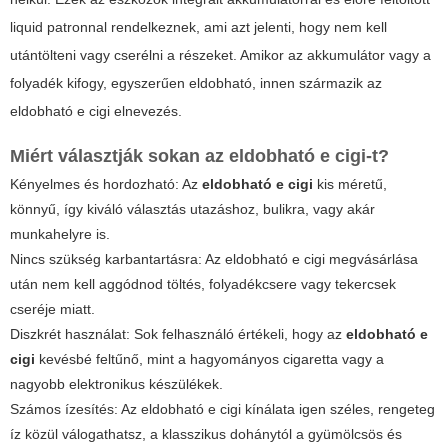
liquid patronnal rendelkeznek, ami azt jelenti, hogy nem kell
utántölteni vagy cserélni a részeket. Amikor az akkumulátor vagy a
folyadék kifogy, egyszerűen eldobható, innen származik az
eldobható e cigi elnevezés.
Miért választják sokan az
eldobható e cigi
-t?
Kényelmes és hordozható: Az
eldobható e cigi
kis méretű,
könnyű, így kiváló választás utazáshoz, bulikra, vagy akár
munkahelyre is.
Nincs szükség karbantartásra: Az eldobható
e cigi
megvásárlása
után nem kell aggódnod töltés, folyadékcsere vagy tekercsek
cseréje miatt.
Diszkrét használat: Sok felhasználó értékeli, hogy az
eldobható e
cigi
kevésbé feltűnő, mint a hagyományos cigaretta vagy a
nagyobb elektronikus készülékek.
Számos ízesítés: Az
eldobható e cigi
kínálata igen széles, rengeteg
íz közül válogathatsz, a klasszikus dohánytól a gyümölcsös és