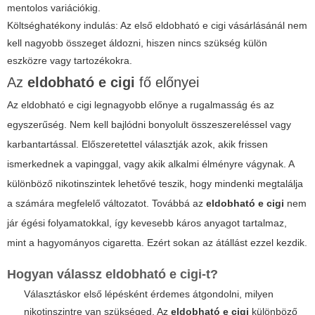
mentolos variációkig.
Költséghatékony indulás: Az első
eldobható e cigi
vásárlásánál nem
kell nagyobb összeget áldozni, hiszen nincs szükség külön
eszközre vagy tartozékokra.
Az
eldobható e cigi
fő előnyei
Az eldobható
e cigi
legnagyobb előnye a rugalmasság és az
egyszerűség. Nem kell bajlódni bonyolult összeszereléssel vagy
karbantartással. Előszeretettel választják azok, akik frissen
ismerkednek a vapinggal, vagy akik alkalmi élményre vágynak. A
különböző nikotinszintek lehetővé teszik, hogy mindenki megtalálja
a számára megfelelő változatot. Továbbá az
eldobható e cigi
nem
jár égési folyamatokkal, így kevesebb káros anyagot tartalmaz,
mint a hagyományos cigaretta. Ezért sokan az átállást ezzel kezdik.
Hogyan válassz
eldobható e cigi
-t?
Választáskor első lépésként érdemes átgondolni, milyen
nikotinszintre van szükséged. Az
eldobható e cigi
különböző