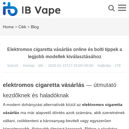
Home
>
Cikk
>
Blog
Elektromos cigaretta vásárlás online és bolti tippek a
legjobb modellek kiválasztásához
Szerző：
Honlap
Idő：
2026-01-15T17:29:09+00:00
Kattintás：
278
elektromos cigaretta vásárlás
— útmutató
kezdőknek és haladóknak
A modern dohányzási alternatívák közül az
elektromos cigaretta
vásárlás
ma már alapvető döntés azok számára, akik szeretnének
váltani, csökkenteni a károsanyag-bevitelt vagy egyszerűen
kényelmesebb, illatosabb élményt keresnek. Ebben a részletes