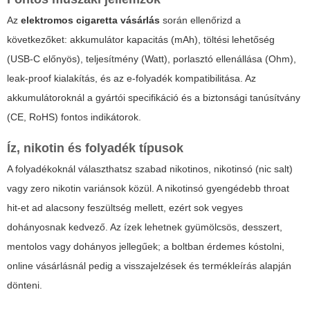
Az
elektromos cigaretta vásárlás
során ellenőrizd a
következőket: akkumulátor kapacitás (mAh), töltési lehetőség
(USB-C előnyös), teljesítmény (Watt), porlasztó ellenállása (Ohm),
leak-proof kialakítás, és az e-folyadék kompatibilitása. Az
akkumulátoroknál a gyártói specifikáció és a biztonsági tanúsítvány
(CE, RoHS) fontos indikátorok.
Íz, nikotin és folyadék típusok
A folyadékoknál választhatsz szabad nikotinos, nikotinsó (nic salt)
vagy zero nikotin variánsok közül. A nikotinsó gyengédebb throat
hit-et ad alacsony feszültség mellett, ezért sok vegyes
dohányosnak kedvező. Az ízek lehetnek gyümölcsös, desszert,
mentolos vagy dohányos jellegűek; a boltban érdemes kóstolni,
online vásárlásnál pedig a visszajelzések és termékleírás alapján
dönteni.