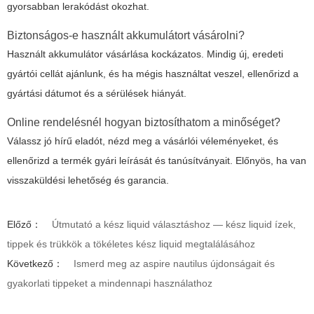
gyorsabban lerakódást okozhat.
Biztonságos-e használt akkumulátort vásárolni?
Használt akkumulátor vásárlása kockázatos. Mindig új, eredeti
gyártói cellát ajánlunk, és ha mégis használtat veszel, ellenőrizd a
gyártási dátumot és a sérülések hiányát.
Online rendelésnél hogyan biztosíthatom a minőséget?
Válassz jó hírű eladót, nézd meg a vásárlói véleményeket, és
ellenőrizd a termék gyári leírását és tanúsítványait. Előnyös, ha van
visszaküldési lehetőség és garancia.
Előző：
Útmutató a kész liquid választáshoz — kész liquid ízek,
tippek és trükkök a tökéletes kész liquid megtalálásához
Következő：
Ismerd meg az aspire nautilus újdonságait és
gyakorlati tippeket a mindennapi használathoz