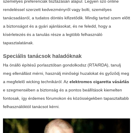
személyes preferenciák tisztázásán alapul. Legyen szó online
rendeléssel szerzett kedvezményről vagy bolti, személyes
tanácsadásról, a tudatos döntés kifizetődik. Mindig tartsd szem előtt
a biztonságot és a gyári ajánlásokat, és ne feledd, hogy a
kísérletezés és a tanulás része a legtöbb felhasználó
tapasztalatának.
Speciális tanácsok haladóknak
Ha önálló építésű porlasztóban gondolkodsz (RTA/RDA), tanulj
meg ellenállást mérni, használj minőségi huzalokat és győződj meg
a megfelelő wicking technikáról. Az
elektromos cigaretta vásárlás
e szegmensében a biztonság és a pontos beállítások kiemelten
fontosak, így érdemes fórumokon és közösségekben tapasztaltabb
felhasználóktól tanácsot kérni.