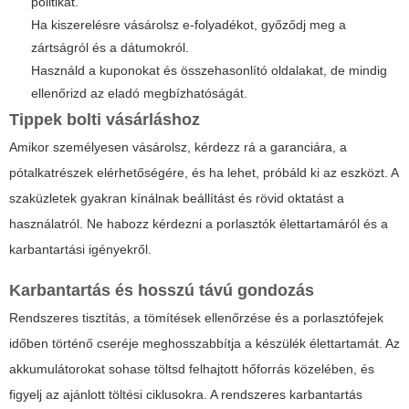
politikát.
Ha kiszerelésre vásárolsz e-folyadékot, győződj meg a
zártságról és a dátumokról.
Használd a kuponokat és összehasonlító oldalakat, de mindig
ellenőrizd az eladó megbízhatóságát.
Tippek bolti vásárláshoz
Amikor személyesen vásárolsz, kérdezz rá a garanciára, a
pótalkatrészek elérhetőségére, és ha lehet, próbáld ki az eszközt. A
szaküzletek gyakran kínálnak beállítást és rövid oktatást a
használatról. Ne habozz kérdezni a porlasztók élettartamáról és a
karbantartási igényekről.
Karbantartás és hosszú távú gondozás
Rendszeres tisztítás, a tömítések ellenőrzése és a porlasztófejek
időben történő cseréje meghosszabbítja a készülék élettartamát. Az
akkumulátorokat sohase töltsd felhajtott hőforrás közelében, és
figyelj az ajánlott töltési ciklusokra. A rendszeres karbantartás