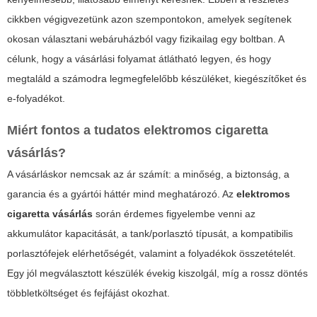
cikkben végigvezetünk azon szempontokon, amelyek segítenek
okosan választani webáruházból vagy fizikailag egy boltban. A
célunk, hogy a vásárlási folyamat átlátható legyen, és hogy
megtaláld a számodra legmegfelelőbb készüléket, kiegészítőket és
e-folyadékot.
Miért fontos a tudatos
elektromos cigaretta
vásárlás
?
A vásárláskor nemcsak az ár számít: a minőség, a biztonság, a
garancia és a gyártói háttér mind meghatározó. Az
elektromos
cigaretta vásárlás
során érdemes figyelembe venni az
akkumulátor kapacitását, a tank/porlasztó típusát, a kompatibilis
porlasztófejek elérhetőségét, valamint a folyadékok összetételét.
Egy jól megválasztott készülék évekig kiszolgál, míg a rossz döntés
többletköltséget és fejfájást okozhat.