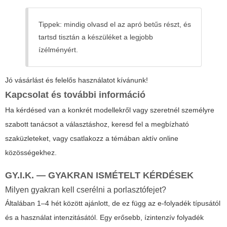
Tippek: mindig olvasd el az apró betűs részt, és
tartsd tisztán a készüléket a legjobb
ízélményért.
Jó vásárlást és felelős használatot kívánunk!
Kapcsolat és további információ
Ha kérdésed van a konkrét modellekről vagy szeretnél személyre
szabott tanácsot a választáshoz, keresd fel a megbízható
szaküzleteket, vagy csatlakozz a témában aktív online
közösségekhez.
GY.I.K. — GYAKRAN ISMÉTELT KÉRDÉSEK
Milyen gyakran kell cserélni a porlasztófejet?
Általában 1–4 hét között ajánlott, de ez függ az e-folyadék típusától
és a használat intenzitásától. Egy erősebb, ízintenzív folyadék