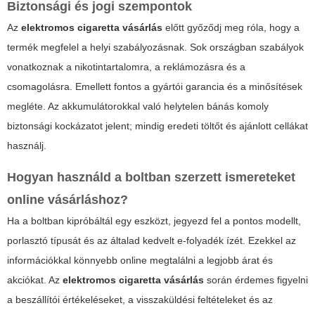
Biztonsági és jogi szempontok
Az
elektromos cigaretta vásárlás
előtt győződj meg róla, hogy a
termék megfelel a helyi szabályozásnak. Sok országban szabályok
vonatkoznak a nikotintartalomra, a reklámozásra és a
csomagolásra. Emellett fontos a gyártói garancia és a minősítések
megléte. Az akkumulátorokkal való helytelen bánás komoly
biztonsági kockázatot jelent; mindig eredeti töltőt és ajánlott cellákat
használj.
Hogyan használd a boltban szerzett ismereteket
online vásárláshoz?
Ha a boltban kipróbáltál egy eszközt, jegyezd fel a pontos modellt,
porlasztó típusát és az általad kedvelt e-folyadék ízét. Ezekkel az
információkkal könnyebb online megtalálni a legjobb árat és
akciókat. Az
elektromos cigaretta vásárlás
során érdemes figyelni
a beszállítói értékeléseket, a visszaküldési feltételeket és az