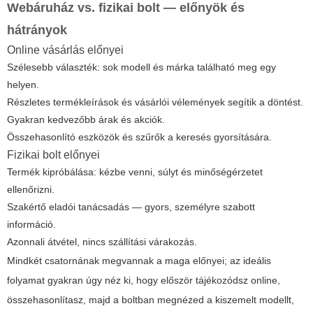
Webáruház vs. fizikai bolt — előnyök és
hátrányok
Online vásárlás előnyei
Szélesebb választék: sok modell és márka található meg egy
helyen.
Részletes termékleírások és vásárlói vélemények segítik a döntést.
Gyakran kedvezőbb árak és akciók.
Összehasonlító eszközök és szűrők a keresés gyorsítására.
Fizikai bolt előnyei
Termék kipróbálása: kézbe venni, súlyt és minőségérzetet
ellenőrizni.
Szakértő eladói tanácsadás — gyors, személyre szabott
információ.
Azonnali átvétel, nincs szállítási várakozás.
Mindkét csatornának megvannak a maga előnyei; az ideális
folyamat gyakran úgy néz ki, hogy először tájékozódsz online,
összehasonlítasz, majd a boltban megnézed a kiszemelt modellt,