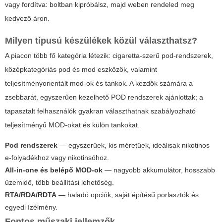
vagy fordítva: boltban kipróbálsz, majd weben rendeled meg
kedvező áron.
Milyen típusú készülékek közül választhatsz?
A piacon több fő kategória létezik: cigaretta-szerű pod-rendszerek,
középkategóriás pod és mod eszközök, valamint
teljesítményorientált mod-ok és tankok. A kezdők számára a
zsebbarát, egyszerűen kezelhető POD rendszerek ajánlottak; a
tapasztalt felhasználók gyakran választhatnak szabályozható
teljesítményű MOD-okat és külön tankokat.
Pod rendszerek
— egyszerűek, kis méretűek, ideálisak nikotinos
e-folyadékhoz vagy nikotinsóhoz.
All-in-one és belépő MOD-ok
— nagyobb akkumulátor, hosszabb
üzemidő, több beállítási lehetőség.
RTA/RDA/RDTA
— haladó opciók, saját építésű porlasztók és
egyedi ízélmény.
Fontos műszaki jellemzők