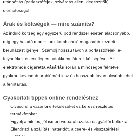
utánpótlás (porlasztófejek, szivárgás elleni kiegészítők)
elérhetőségét.
Árak és költségek — mire számíts?
Az induló költség egy egyszerű pod rendszer esetén alacsonyabb,
míg egy haladó mod + tank kombináció magasabb kezdeti
beruházást igényel. Számolj hosszú távon a porlasztófejek, e-
folyadékok és esetleges pótakkumulátorok költségével. Az
elektromos cigaretta vásárlás
során a minőségbe fektetve
gyakran kevesebb problémád lesz és hosszabb távon olcsóbb lehet
a fenntartás.
Gyakorlati tippek online rendeléshez
Olvasd el a vásárlói értékeléseket és keress részletes
termékfotókat.
Figyelj a hiteles, jól ismert webáruházakra és gyártói boltokra.
Ellenőrizd a szállítási határidőt, a csere- és visszatérítési