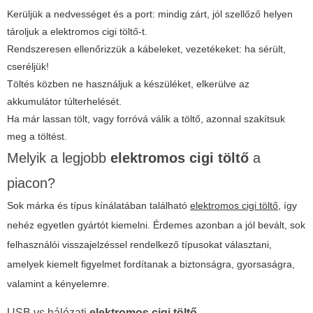
Kerüljük a nedvességet és a port: mindig zárt, jól szellőző helyen
tároljuk a
elektromos cigi töltő
-t.
Rendszeresen ellenőrizzük a kábeleket, vezetékeket: ha sérült,
cseréljük!
Töltés közben ne használjuk a készüléket, elkerülve az
akkumulátor túlterhelését.
Ha már lassan tölt, vagy forróvá válik a töltő, azonnal szakítsuk
meg a töltést.
Melyik a legjobb
elektromos cigi töltő
a
piacon?
Sok márka és típus kínálatában található
elektromos cigi töltő
, így
nehéz egyetlen gyártót kiemelni. Érdemes azonban a jól bevált, sok
felhasználói visszajelzéssel rendelkező típusokat választani,
amelyek kiemelt figyelmet fordítanak a biztonságra, gyorsaságra,
valamint a kényelemre.
USB vs hálózati
elektromos cigi töltő