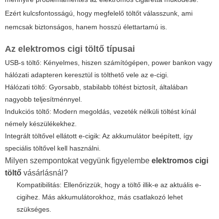
Ezért kulcsfontosságú, hogy megfelelő töltőt válasszunk, ami
nemcsak biztonságos, hanem hosszú élettartamú is.
Az
elektromos cigi töltő
típusai
USB-s töltő: Kényelmes, hiszen számítógépen, power bankon vagy
hálózati adapteren keresztül is tölthető vele az e-cigi.
Hálózati töltő: Gyorsabb, stabilabb töltést biztosít, általában
nagyobb teljesítménnyel.
Indukciós töltő: Modern megoldás, vezeték nélküli töltést kínál
némely készülékekhez.
Integrált töltővel ellátott e-cigik: Az akkumulátor beépített, így
speciális töltővel kell használni.
Milyen szempontokat vegyünk figyelembe
elektromos cigi
töltő
vásárlásnál?
Kompatibilitás: Ellenőrizzük, hogy a töltő illik-e az aktuális e-
cigihez. Más akkumulátorokhoz, más csatlakozó lehet
szükséges.