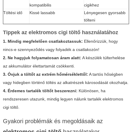
kompatibilis
cigikhez
Töltési idő
Kissé lassabb
Lényegesen gyorsabb
tölteni
Tippek az
elektromos cigi töltő
használatához
1. Mindig megfelelően csatlakoztassuk:
Ellenőrizzük, hogy
nincs-e szennyeződés vagy folyadék a csatlakozón!
2. Ne hagyjuk folyamatosan áram alatt:
A készülék túlterhelése
az akkumulátor élettartamát csökkenti.
3. Óvjuk a töltőt az extrém hőmérséklettől:
A tartós hőségben
vagy hidegben történő töltés az alkatrészek károsodását okozhatja.
4. Érdemes tartalék töltőt beszerezni:
Különösen, ha
rendszeresen utazunk, mindig legyen nálunk tartalék
elektromos
cigi töltő
.
Gyakori problémák és megoldásaik az
elektromos cigi töltő
használatakor