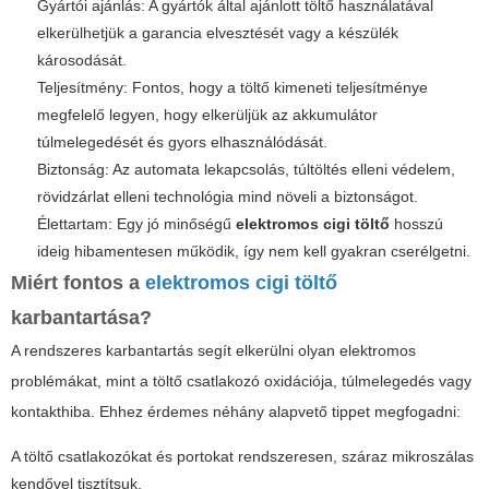
Gyártói ajánlás: A gyártók által ajánlott töltő használatával
elkerülhetjük a garancia elvesztését vagy a készülék
károsodását.
Teljesítmény: Fontos, hogy a töltő kimeneti teljesítménye
megfelelő legyen, hogy elkerüljük az akkumulátor
túlmelegedését és gyors elhasználódását.
Biztonság: Az automata lekapcsolás, túltöltés elleni védelem,
rövidzárlat elleni technológia mind növeli a biztonságot.
Élettartam: Egy jó minőségű
elektromos cigi töltő
hosszú
ideig hibamentesen működik, így nem kell gyakran cserélgetni.
Miért fontos a
elektromos cigi töltő
karbantartása?
A rendszeres karbantartás segít elkerülni olyan elektromos
problémákat, mint a töltő csatlakozó oxidációja, túlmelegedés vagy
kontakthiba. Ehhez érdemes néhány alapvető tippet megfogadni:
A töltő csatlakozókat és portokat rendszeresen, száraz mikroszálas
kendővel tisztítsuk.