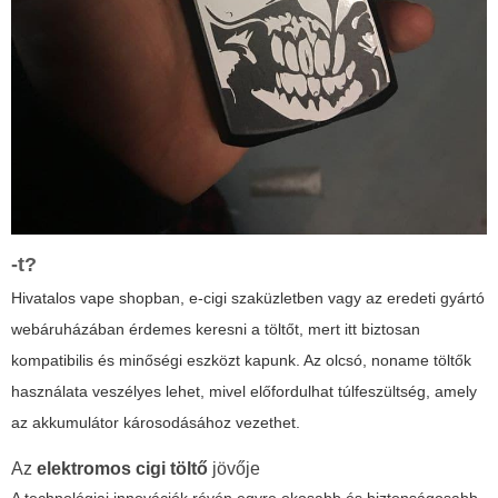
-t?
Hivatalos vape shopban, e-cigi szaküzletben vagy az eredeti gyártó
webáruházában érdemes keresni a töltőt, mert itt biztosan
kompatibilis és minőségi eszközt kapunk. Az olcsó, noname töltők
használata veszélyes lehet, mivel előfordulhat túlfeszültség, amely
az akkumulátor károsodásához vezethet.
Az
elektromos cigi töltő
jövője
A technológiai innovációk révén egyre okosabb és biztonságosabb