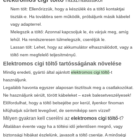
Nem tölt: Ellenőrizzük, hogy a készülék és a töltő kontaktjai
tiszták-e. Ha továbbra sem működik, próbáljunk másik kábelel
vagy adapterrel.
Melegszik a töltő: Azonnal kapcsoljuk le, és várjuk meg, amíg
lehűl. Ha rendszeresen túlmelegszik, cseréljük le.
Lassan tölt: Lehet, hogy az akkumulátor elhasználódott, vagy a
töltő nem megfelelő teljesítményű.
Elektromos cigi töltő tartósságának növelése
Mindig eredeti, gyártó által ajánlott
elektromos cigi töltő
-t
használjunk.
Legalább havonta egyszer alaposan tisztítsuk meg a csatlakozókat.
Ne használjunk sérült, törött kábeleket – ezek balesetveszélyesek!
Előfordulhat, hogy a töltő belsejébe por kerül, ilyenkor finoman
kifújhatjuk sűrített levegővel, de semmiképp sem vízzel!
Milyen gyakran kell cserélni az
elektromos cigi töltő
-t?
Általában évente vagy ha a töltési idő jelentősen megnő, vagy
biztonsági hibákat észlelünk, javasolt a töltő cseréje. A minőségi