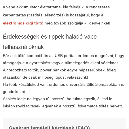
a vape akkumulátor élettartama. Ne feledjük, a rendszeres
karbantartás (tisztítás, ellenőrzés) is hozzájárul, hogy a
elektromos cigi töltő
még tovább szolgálja ki igényeinket!
Érdekességek és tippek haladó vape
felhasználóknak
Bár sok töltő kompatibilis az USB porttal, érdemes megnézni, hogy
támogatja-e a gyorstöltést vagy a túlmelegedés elleni védelmet.
A hordozható töltők, power bankok egyre népszerűbbek, főleg
utazáskor, de csak minőségi típust válasszunk!
Ha több készüléked van, érdemes univerzális töltőállomásokban is
gondolkozni.
A töltés ideje ne legyen túl hosszú, ha túlmelegszik, állítsd le –
inkább rövid töltések legyenek a hosszú, folyamatos töltés helyett.
Gyakran ismételt kérdések (FAQ)