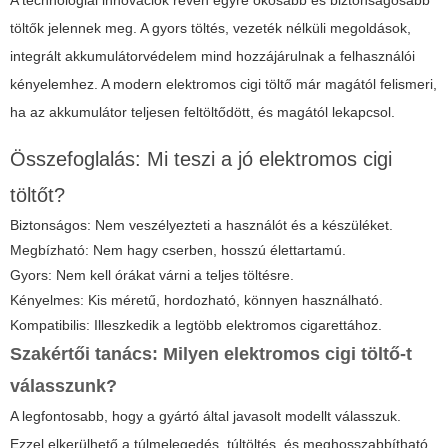
töltők jelennek meg. A gyors töltés, vezeték nélküli megoldások,
integrált akkumulátorvédelem mind hozzájárulnak a felhasználói
kényelemhez. A modern
elektromos cigi töltő
már magától felismeri,
ha az akkumulátor teljesen feltöltődött, és magától lekapcsol.
Összefoglalás: Mi teszi a jó elektromos cigi
töltőt?
Biztonságos: Nem veszélyezteti a használót és a készüléket.
Megbízható: Nem hagy cserben, hosszú élettartamú.
Gyors: Nem kell órákat várni a teljes töltésre.
Kényelmes: Kis méretű, hordozható, könnyen használható.
Kompatibilis: Illeszkedik a legtöbb elektromos cigarettához.
Szakértői tanács: Milyen
elektromos cigi töltő
-t
válasszunk?
A legfontosabb, hogy a gyártó által javasolt modellt válasszuk.
Ezzel elkerülhető a túlmelegedés, túltöltés, és meghosszabbítható