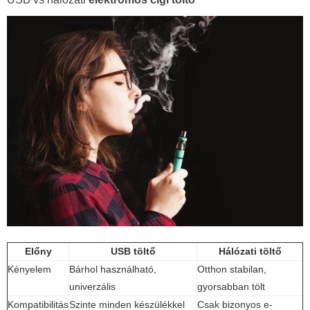
Előny
USB töltő
Hálózati töltő
Kényelem
Bárhol használható,
Otthon stabilan,
univerzális
gyorsabban tölt
Kompatibilitás
Szinte minden készülékkel
Csak bizonyos e-