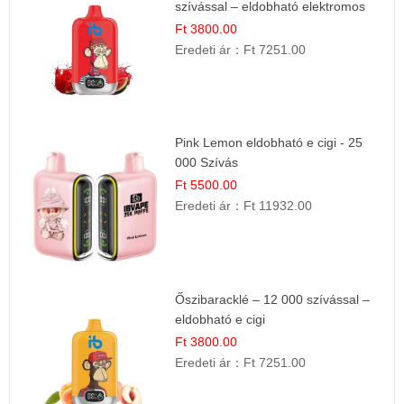
szívással – eldobható elektromos
cigi
Ft 3800.00
Eredeti ár：
Ft 7251.00
Pink Lemon eldobható e cigi - 25
000 Szívás
Ft 5500.00
Eredeti ár：
Ft 11932.00
Őszibaracklé – 12 000 szívással –
eldobható e cigi
Ft 3800.00
Eredeti ár：
Ft 7251.00