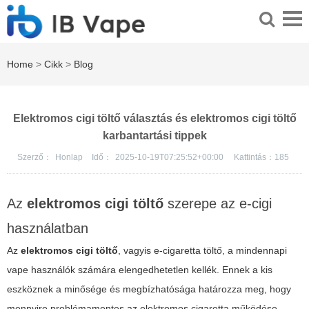
Home
>
Cikk
>
Blog
Elektromos cigi töltő választás és elektromos cigi töltő
karbantartási tippek
Szerző：
Honlap
Idő：
2025-10-19T07:25:52+00:00
Kattintás：
185
Az
elektromos cigi töltő
szerepe az e-cigi
használatban
Az
elektromos cigi töltő
, vagyis e-cigaretta töltő, a mindennapi
vape használók számára elengedhetetlen kellék. Ennek a kis
eszköznek a minősége és megbízhatósága határozza meg, hogy
mennyire problémamentes az elektromos cigaretta működése.