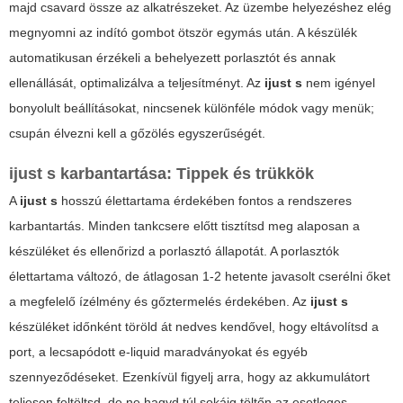
majd csavard össze az alkatrészeket. Az üzembe helyezéshez elég
megnyomni az indító gombot ötször egymás után. A készülék
automatikusan érzékeli a behelyezett porlasztót és annak
ellenállását, optimalizálva a teljesítményt. Az
ijust s
nem igényel
bonyolult beállításokat, nincsenek különféle módok vagy menük;
csupán élvezni kell a gőzölés egyszerűségét.
ijust s karbantartása: Tippek és trükkök
A
ijust s
hosszú élettartama érdekében fontos a rendszeres
karbantartás. Minden tankcsere előtt tisztítsd meg alaposan a
készüléket és ellenőrizd a porlasztó állapotát. A porlasztók
élettartama változó, de átlagosan 1-2 hetente javasolt cserélni őket
a megfelelő ízélmény és gőztermelés érdekében. Az
ijust s
készüléket időnként töröld át nedves kendővel, hogy eltávolítsd a
port, a lecsapódott e-liquid maradványokat és egyéb
szennyeződéseket. Ezenkívül figyelj arra, hogy az akkumulátort
teljesen feltöltsd, de ne hagyd túl sokáig töltőn az esetleges