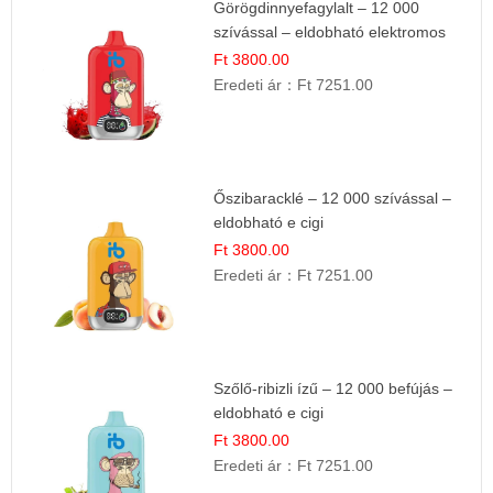
Görögdinnyefagylalt – 12 000
szívással – eldobható elektromos
cigi
Ft 3800.00
Eredeti ár：
Ft 7251.00
Őszibaracklé – 12 000 szívással –
eldobható e cigi
Ft 3800.00
Eredeti ár：
Ft 7251.00
Szőlő-ribizli ízű – 12 000 befújás –
eldobható e cigi
Ft 3800.00
Eredeti ár：
Ft 7251.00