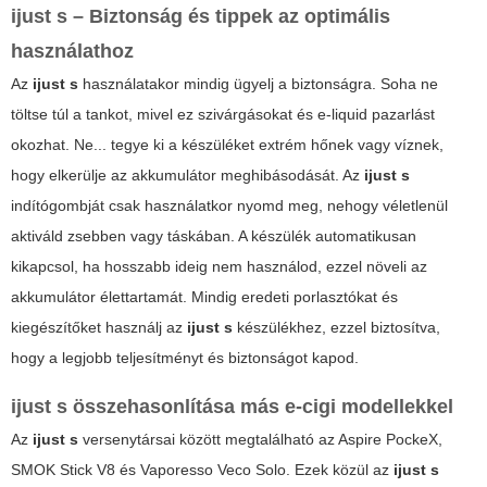
ijust s – Biztonság és tippek az optimális
használathoz
Az
ijust s
használatakor mindig ügyelj a biztonságra. Soha ne
töltse túl a tankot, mivel ez szivárgásokat és e-liquid pazarlást
okozhat. Ne... tegye ki a készüléket extrém hőnek vagy víznek,
hogy elkerülje az akkumulátor meghibásodását. Az
ijust s
indítógombját csak használatkor nyomd meg, nehogy véletlenül
aktiváld zsebben vagy táskában. A készülék automatikusan
kikapcsol, ha hosszabb ideig nem használod, ezzel növeli az
akkumulátor élettartamát. Mindig eredeti porlasztókat és
kiegészítőket használj az
ijust s
készülékhez, ezzel biztosítva,
hogy a legjobb teljesítményt és biztonságot kapod.
ijust s összehasonlítása más e-cigi modellekkel
Az
ijust s
versenytársai között megtalálható az Aspire PockeX,
SMOK Stick V8 és Vaporesso Veco Solo. Ezek közül az
ijust s