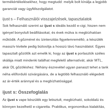
termékértékelésekhez, hogy megtudd: melyik bolt kínálja a legjobb
garanciát vagy ügyfélszolgálatot.
ijust s – Felhasználói visszajelzések, tapasztalatok
Sok felhasználó szerint az
ijust s
ideális kezdő e-cigi, hiszen nem
igényel bonyolult beállításokat, és évek múlva is megbízhatóan
működik. A gőzméret és ízintenzitás figyelemreméltó, a készülék
masszív kivitele pedig biztosítja a hosszú távú használatot. Egyes
tapasztalt gőzölők azt emelik ki, hogy az
ijust s
porlasztók széles
skálája miatt mindenki találhat megfelelő alternatívát, akár MTL,
akár DL gőzöléshez. Néhány észrevétel ugyan panaszt tehet a tank
néha előforduló szivárgására, de a legtöbb felhasználó elégedett
az ár-érték aránnyal és a megbízhatósággal.
ijust s: Összefoglalás
Az
ijust s
vape készülék egy letisztult, megbízható, sokoldalú és
könnyen kezelhető e-cigaretta. Praktikus, ergonomikus kialakítás,