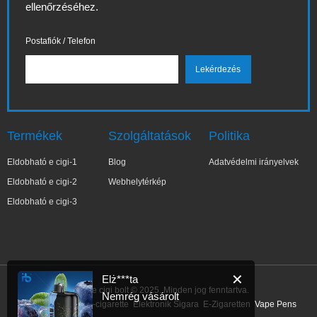
ellenőrzéséhez.
Postafiók / Telefon
Termékek
Szolgáltatások
Politika
Eldobható e cigi-1
Blog
Adatvédelmi irányelvek
Eldobható e cigi-2
Webhelytérkép
Eldobható e cigi-3
✕
Elż***ta
IBVape e cigi bolt © 2025. Minden jog fenntartva.
Nemrég vásárolt
Link:
E-Cigarette
E-cigarette
Elektronik Sigara
E-Zigaretten
Vape Pens