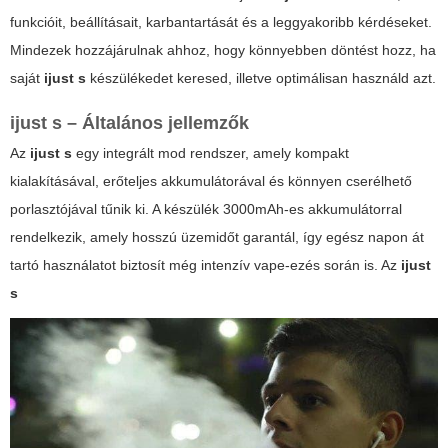
funkcióit, beállításait, karbantartását és a leggyakoribb kérdéseket.
Mindezek hozzájárulnak ahhoz, hogy könnyebben döntést hozz, ha
saját
ijust s
készülékedet keresed, illetve optimálisan használd azt.
ijust s – Általános jellemzők
Az
ijust s
egy integrált mod rendszer, amely kompakt
kialakításával, erőteljes akkumulátorával és könnyen cserélhető
porlasztójával tűnik ki. A készülék
3000mAh
-es akkumulátorral
rendelkezik, amely hosszú üzemidőt garantál, így egész napon át
tartó használatot biztosít még intenzív vape-ezés során is. Az
ijust
s