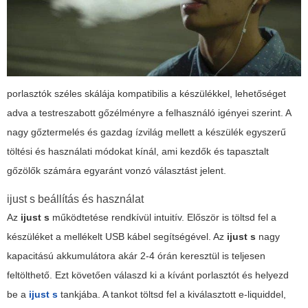
porlasztók széles skálája kompatibilis a készülékkel, lehetőséget
adva a testreszabott gőzélményre a felhasználó igényei szerint. A
nagy gőztermelés és gazdag ízvilág mellett a készülék egyszerű
töltési és használati módokat kínál, ami kezdők és tapasztalt
gőzölők számára egyaránt vonzó választást jelent.
ijust s beállítás és használat
Az
ijust s
működtetése rendkívül intuitív. Először is töltsd fel a
készüléket a mellékelt USB kábel segítségével. Az
ijust s
nagy
kapacitású akkumulátora akár 2-4 órán keresztül is teljesen
feltölthető. Ezt követően válaszd ki a kívánt porlasztót és helyezd
be a
ijust s
tankjába. A tankot töltsd fel a kiválasztott e-liquiddel,