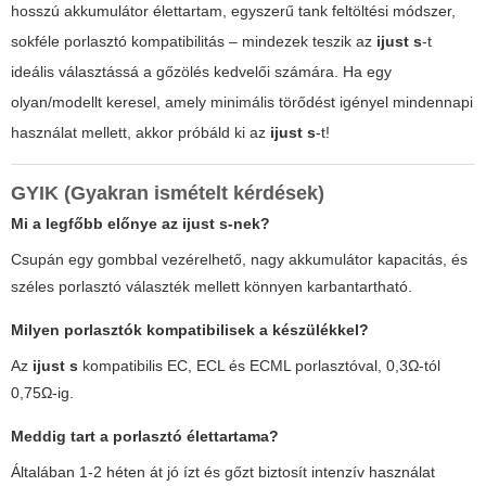
hosszú akkumulátor élettartam, egyszerű tank feltöltési módszer,
sokféle porlasztó kompatibilitás – mindezek teszik az
ijust s
-t
ideális választássá a gőzölés kedvelői számára. Ha egy
olyan/modellt keresel, amely minimális törődést igényel mindennapi
használat mellett, akkor próbáld ki az
ijust s
-t!
GYIK (Gyakran ismételt kérdések)
Mi a legfőbb előnye az
ijust s
-nek?
Csupán egy gombbal vezérelhető, nagy akkumulátor kapacitás, és
széles porlasztó választék mellett könnyen karbantartható.
Milyen porlasztók kompatibilisek a készülékkel?
Az
ijust s
kompatibilis EC, ECL és ECML porlasztóval, 0,3Ω-tól
0,75Ω-ig.
Meddig tart a porlasztó élettartama?
Általában 1-2 héten át jó ízt és gőzt biztosít intenzív használat