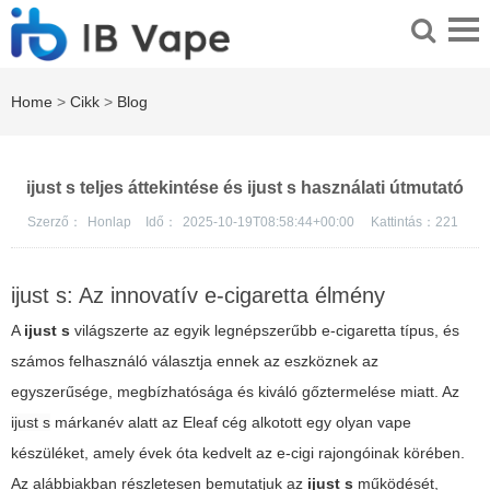
Home
>
Cikk
>
Blog
ijust s teljes áttekintése és ijust s használati útmutató
Szerző：
Honlap
Idő：
2025-10-19T08:58:44+00:00
Kattintás：
221
ijust s: Az innovatív e-cigaretta élmény
A
ijust s
világszerte az egyik legnépszerűbb e-cigaretta típus, és
számos felhasználó választja ennek az eszköznek az
egyszerűsége, megbízhatósága és kiváló gőztermelése miatt. Az
ijust s
márkanév alatt az Eleaf cég alkotott egy olyan vape
készüléket, amely évek óta kedvelt az e-cigi rajongóinak körében.
Az alábbiakban részletesen bemutatjuk az
ijust s
működését,