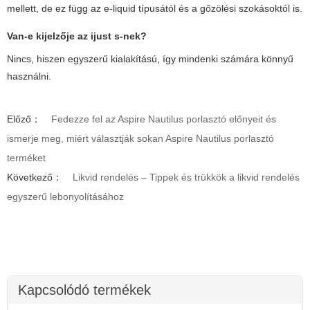
mellett, de ez függ az e-liquid típusától és a gőzölési szokásoktól is.
Van-e kijelzője az
ijust s
-nek?
Nincs, hiszen egyszerű kialakítású, így mindenki számára könnyű
használni.
Előző：
Fedezze fel az Aspire Nautilus porlasztó előnyeit és
ismerje meg, miért választják sokan Aspire Nautilus porlasztó
terméket
Következő：
Likvid rendelés – Tippek és trükkök a likvid rendelés
egyszerű lebonyolításához
Kapcsolódó termékek