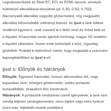
Legnépszerűbbek az Eleaf EC, ECL és ECML típusok, amelyek
különböző ellenállással készülnek (pl. 0,3Ω, 0,5Ω, 0,75Ω).
Alacsonyabb ellenállás nagyobb gőztermelést, míg magasabb
ellenállás kifinomultabb ízélményt biztosít. Az
ijust s
tank töltése
rendkívül egyszerű: csak csavard le a felső részt és öntsd bele az
e-liquidet. A használat során ajánlott minőségi, magas VG tartalmú
e-liquidet választani, hiszen ezek biztosítják a sűrű, ízgazdag
gőzfelhőt. Próbáld ki különböző ízeket, hogy megtaláld a számodra
legmegfelelőbbet az
ijust s
-el!
ijust s: Előnyök és hátrányok
Előnyök:
Egyszerű használat, hosszú akkumulátor idő, nagy
kapacitású tank, bőséges gőztermelés, széles porlasztó
kompatibilitás, strapabíró fém konstrukció.
Hátrányok:
A porlasztók rendszeres cserét igényelnek, a tank nem
mindig teljesen szivárgásmentes, nincs kijelző vagy extra funkció
(mint más, fejlettebb modok esetében).