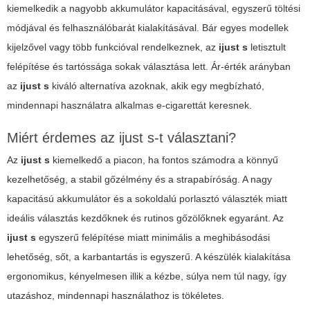
kiemelkedik a nagyobb akkumulátor kapacitásával, egyszerű töltési
módjával és felhasználóbarát kialakításával. Bár egyes modellek
kijelzővel vagy több funkcióval rendelkeznek, az
ijust s
letisztult
felépítése és tartóssága sokak választása lett. Ár-érték arányban
az
ijust s
kiváló alternatíva azoknak, akik egy megbízható,
mindennapi használatra alkalmas e-cigarettát keresnek.
Miért érdemes az ijust s-t választani?
Az
ijust s
kiemelkedő a piacon, ha fontos számodra a könnyű
kezelhetőség, a stabil gőzélmény és a strapabíróság. A nagy
kapacitású akkumulátor és a sokoldalú porlasztó választék miatt
ideális választás kezdőknek és rutinos gőzölőknek egyaránt. Az
ijust s
egyszerű felépítése miatt minimális a meghibásodási
lehetőség, sőt, a karbantartás is egyszerű. A készülék kialakítása
ergonomikus, kényelmesen illik a kézbe, súlya nem túl nagy, így
utazáshoz, mindennapi használathoz is tökéletes.