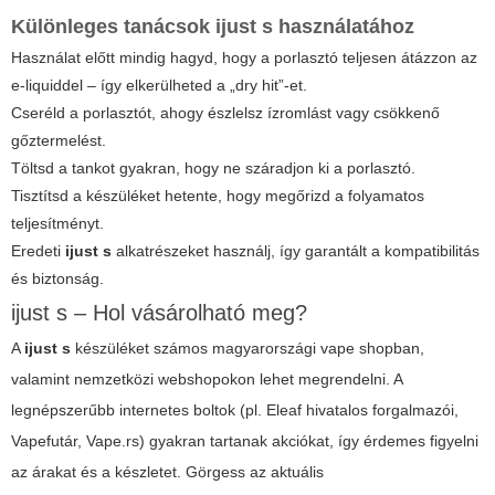
Különleges tanácsok ijust s használatához
Használat előtt mindig hagyd, hogy a porlasztó teljesen átázzon az
e-liquiddel – így elkerülheted a „dry hit”-et.
Cseréld a porlasztót, ahogy észlelsz ízromlást vagy csökkenő
gőztermelést.
Töltsd a tankot gyakran, hogy ne száradjon ki a porlasztó.
Tisztítsd a készüléket hetente, hogy megőrizd a folyamatos
teljesítményt.
Eredeti
ijust s
alkatrészeket használj, így garantált a kompatibilitás
és biztonság.
ijust s – Hol vásárolható meg?
A
ijust s
készüléket számos magyarországi vape shopban,
valamint nemzetközi webshopokon lehet megrendelni. A
legnépszerűbb internetes boltok (pl. Eleaf hivatalos forgalmazói,
Vapefutár, Vape.rs) gyakran tartanak akciókat, így érdemes figyelni
az árakat és a készletet. Görgess az aktuális