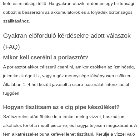
kefe és minőségi töltő. Ha gyakran utazik, érdemes egy biztonsági
dobozt is beszerezni az akkumulátorok és a folyadék biztonságos
szállításához.
Gyakran előforduló kérdésekre adott válaszok
(FAQ)
Mikor kell cserélni a porlasztót?
A porlasztót akkor célszerű cserélni, amikor csökken az ízminőség,
jelentkezik égett íz, vagy a gőz mennyisége látványosan csökken.
Általában 1–4 hét között javasolt a csere használati intenzitástól
függően.
Hogyan tisztítsam az
e cig pipe
készüléket?
Szétszerelés után öblítse le a tankot meleg vízzel, használjon
alkoholos törlőt a mouthpiece-re, és hagyja teljesen megszáradni. A
fém alkatrészeket puha kefével lehet tisztítani. Kerülje a vízzel való