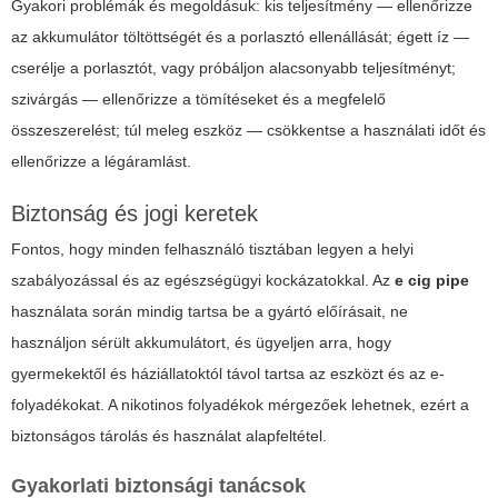
Gyakori problémák és megoldásuk: kis teljesítmény — ellenőrizze
az akkumulátor töltöttségét és a porlasztó ellenállását; égett íz —
cserélje a porlasztót, vagy próbáljon alacsonyabb teljesítményt;
szivárgás — ellenőrizze a tömítéseket és a megfelelő
összeszerelést; túl meleg eszköz — csökkentse a használati időt és
ellenőrizze a légáramlást.
Biztonság és jogi keretek
Fontos, hogy minden felhasználó tisztában legyen a helyi
szabályozással és az egészségügyi kockázatokkal. Az
e cig pipe
használata során mindig tartsa be a gyártó előírásait, ne
használjon sérült akkumulátort, és ügyeljen arra, hogy
gyermekektől és háziállatoktól távol tartsa az eszközt és az e-
folyadékokat. A nikotinos folyadékok mérgezőek lehetnek, ezért a
biztonságos tárolás és használat alapfeltétel.
Gyakorlati biztonsági tanácsok