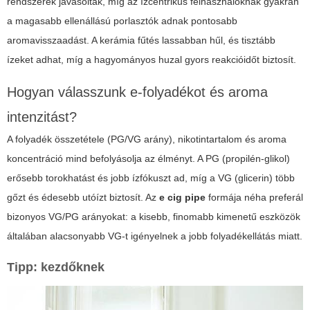
rendszerek javasoltak, míg az ízcentrikus felhasználóknak gyakran
a magasabb ellenállású porlasztók adnak pontosabb
aromavisszaadást. A kerámia fűtés lassabban hűl, és tisztább
ízeket adhat, míg a hagyományos huzal gyors reakcióidőt biztosít.
Hogyan válasszunk e-folyadékot és aroma
intenzitást?
A folyadék összetétele (PG/VG arány), nikotintartalom és aroma
koncentráció mind befolyásolja az élményt. A PG (propilén-glikol)
erősebb torokhatást és jobb ízfókuszt ad, míg a VG (glicerin) több
gőzt és édesebb utóízt biztosít. Az
e cig pipe
formája néha preferál
bizonyos VG/PG arányokat: a kisebb, finomabb kimenetű eszközök
általában alacsonyabb VG-t igényelnek a jobb folyadékellátás miatt.
Tipp: kezdőknek