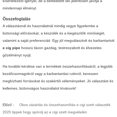
kísérletezést igényel, de a befektetett idő jelentősen javítja a
mindennapi élményt.
Összefoglalás
A választásnál és használatnál mindig vegye figyelembe a
biztonsági előírásokat, a készülék és a kiegészítők minőségét,
valamint a saját preferenciáit. Egy jól megválasztott és karbantartott
e cig pipe
hosszú távon gazdag, testreszabott és élvezetes
gőzélményt nyújt.
Ha további kérdése van a termékek összehasonlításáról, a legjobb
kezdőcsomagokról vagy a karbantartási rutinról, keressen
megbízható forrásokat és szakértői véleményeket. Jó választást és
kellemes, biztonságos használatot kívánunk!
Előző：
Okos vásárlás és összehasonlítás e cigi szett választék
2025 tippek hogy spórolj az e cigi szett megvételén