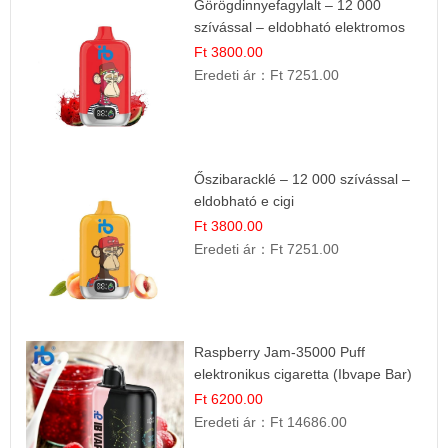
Görögdinnyefagylalt – 12 000
szívással – eldobható elektromos
cigi
Ft 3800.00
Eredeti ár：
Ft 7251.00
Őszibaracklé – 12 000 szívással –
eldobható e cigi
Ft 3800.00
Eredeti ár：
Ft 7251.00
Raspberry Jam-35000 Puff
elektronikus cigaretta (Ibvape Bar)
Ft 6200.00
Eredeti ár：
Ft 14686.00