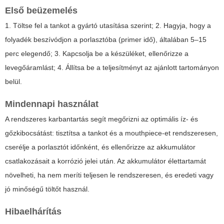
Első beüzemelés
1. Töltse fel a tankot a gyártó utasítása szerint; 2. Hagyja, hogy a
folyadék beszívódjon a porlasztóba (primer idő), általában 5–15
perc elegendő; 3. Kapcsolja be a készüléket, ellenőrizze a
levegőáramlást; 4. Állítsa be a teljesítményt az ajánlott tartományon
belül.
Mindennapi használat
A rendszeres karbantartás segít megőrizni az optimális íz- és
gőzkibocsátást: tisztítsa a tankot és a mouthpiece-et rendszeresen,
cserélje a porlasztót időnként, és ellenőrizze az akkumulátor
csatlakozásait a korrózió jelei után. Az akkumulátor élettartamát
növelheti, ha nem meríti teljesen le rendszeresen, és eredeti vagy
jó minőségű töltőt használ.
Hibaelhárítás