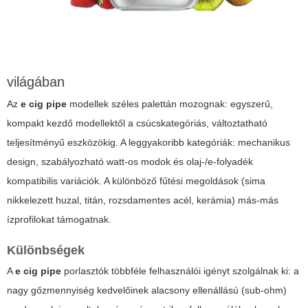
világában
Az
e cig pipe
modellek széles palettán mozognak: egyszerű,
kompakt kezdő modellektől a csúcskategóriás, változtatható
teljesítményű eszközökig. A leggyakoribb kategóriák: mechanikus
design, szabályozható watt-os modok és olaj-/e-folyadék
kompatibilis variációk. A különböző fűtési megoldások (sima
nikkelezett huzal, titán, rozsdamentes acél, kerámia) más-más
ízprofilokat támogatnak.
Különbségek
A
e cig pipe
porlasztók többféle felhasználói igényt szolgálnak ki: a
nagy gőzmennyiség kedvelőinek alacsony ellenállású (sub-ohm)