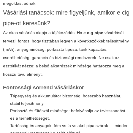
megoldást adnak.
Vásárlási tanácsok: mire figyeljünk, amikor
e cig
pipe
-ot keresünk?
Az okos vásárlás alapja a tájékozódás. Ha
e cig pipe
vásárlását
tervezi, fontos, hogy tisztában legyen a következőkkel: teljesítmény
(mAh), anyagminőség, porlasztó típusa, tank kapacitás,
cserélhetőség, garancia és biztonsági rendszerek. Ne csak az
esztétikát nézze: a belső alkatrészek minősége határozza meg a
hosszú távú élményt.
Fontossági sorrend vásárláskor
Tápegység és akkumulátor biztonság: hosszabb használat,
stabil teljesítmény.
Porlasztó és fűtőszál minősége: befolyásolja az ízvisszaadást
és a terhelhetőséget.
Tartósság és anyagok: fém vs fa vs akril pipa szárak — minden