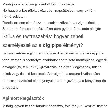
Mindig az eredeti vagy ajánlott töltőt használja.
Ne hagyja a készüléket közvetlen napsütésben vagy extrém
hőmérsékleten.
Rendszeresen ellenőrizze a csatlakozókat és a szigeteléseket.
Soha ne módosítsa a készüléket nem gyártói útmutatás alapján.
Stílus és testreszabás: hogyan teheti
személyessé az
e cig pipe
élményt?
Bár alapvetően egy funkcionális eszközről van szó, az
e cig pipe
több szinten is személyre szabható: cserélhető mouthpiece, egyedi
anyagok (fa, fém, akril), gravírozás, és olyan kiegészítők, mint a
tokok vagy tisztító készletek. A design és a textúra kiválasztása
nemcsak esztétikai élményt nyújt, hanem javíthatja a kényelmet és
a fogást is.
Ajánlott kiegészítők
Mindig legyen kéznél tartalék porlasztó, tömítőgyűrű készlet, tisztító