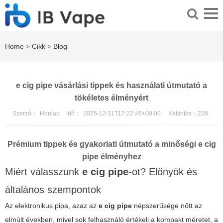
Home
>
Cikk
>
Blog
e cig pipe vásárlási tippek és használati útmutató a
tökéletes élményért
Szerző：
Honlap
Idő：
2025-12-11T17:22:46+00:00
Kattintás：
228
Prémium tippek és gyakorlati útmutató a minőségi e cig
pipe élményhez
Miért válasszunk
e cig pipe
-ot? Előnyök és
általános szempontok
Az elektronikus pipa, azaz az
e cig pipe
népszerűsége nőtt az
elmúlt években, mivel sok felhasználó értékeli a kompakt méretet, a