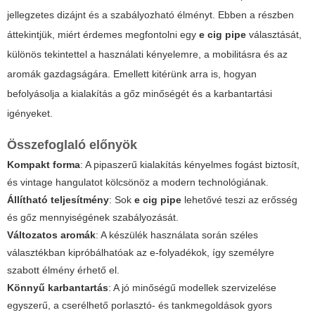
jellegzetes dizájnt és a szabályozható élményt. Ebben a részben
áttekintjük, miért érdemes megfontolni egy
e cig pipe
választását,
különös tekintettel a használati kényelemre, a mobilitásra és az
aromák gazdagságára. Emellett kitérünk arra is, hogyan
befolyásolja a kialakítás a gőz minőségét és a karbantartási
igényeket.
Összefoglaló előnyök
Kompakt forma
: A pipaszerű kialakítás kényelmes fogást biztosít,
és vintage hangulatot kölcsönöz a modern technológiának.
Állítható teljesítmény
: Sok
e cig pipe
lehetővé teszi az erősség
és gőz mennyiségének szabályozását.
Változatos aromák
: A készülék használata során széles
választékban kipróbálhatóak az e-folyadékok, így személyre
szabott élmény érhető el.
Könnyű karbantartás
: A jó minőségű modellek szervizelése
egyszerű, a cserélhető porlasztó- és tankmegoldások gyors