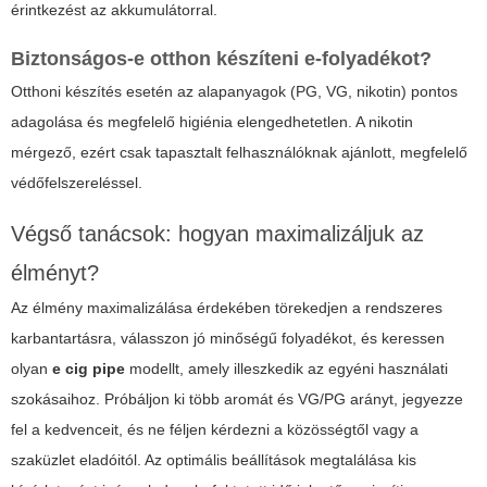
érintkezést az akkumulátorral.
Biztonságos-e otthon készíteni e-folyadékot?
Otthoni készítés esetén az alapanyagok (PG, VG, nikotin) pontos
adagolása és megfelelő higiénia elengedhetetlen. A nikotin
mérgező, ezért csak tapasztalt felhasználóknak ajánlott, megfelelő
védőfelszereléssel.
Végső tanácsok: hogyan maximalizáljuk az
élményt?
Az élmény maximalizálása érdekében törekedjen a rendszeres
karbantartásra, válasszon jó minőségű folyadékot, és keressen
olyan
e cig pipe
modellt, amely illeszkedik az egyéni használati
szokásaihoz. Próbáljon ki több aromát és VG/PG arányt, jegyezze
fel a kedvenceit, és ne féljen kérdezni a közösségtől vagy a
szaküzlet eladóitól. Az optimális beállítások megtalálása kis