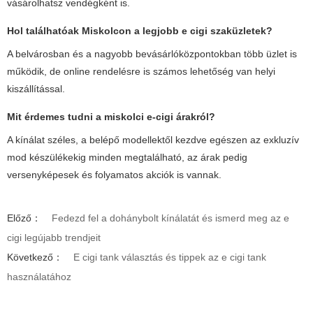
vásárolhatsz vendégként is.
Hol találhatóak Miskolcon a legjobb e cigi szaküzletek?
A belvárosban és a nagyobb bevásárlóközpontokban több üzlet is
működik, de online rendelésre is számos lehetőség van helyi
kiszállítással.
Mit érdemes tudni a miskolci e-cigi árakról?
A kínálat széles, a belépő modellektől kezdve egészen az exkluzív
mod készülékekig minden megtalálható, az árak pedig
versenyképesek és folyamatos akciók is vannak.
Előző：
Fedezd fel a dohánybolt kínálatát és ismerd meg az e
cigi legújabb trendjeit
Következő：
E cigi tank választás és tippek az e cigi tank
használatához