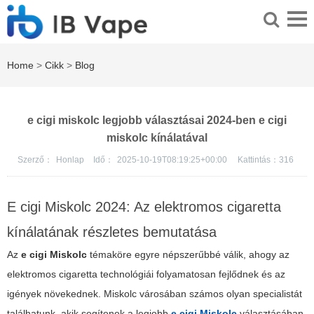
Home
>
Cikk
>
Blog
e cigi miskolc legjobb választásai 2024-ben e cigi
miskolc kínálatával
Szerző：
Honlap
Idő：
2025-10-19T08:19:25+00:00
Kattintás：
316
E cigi Miskolc 2024: Az elektromos cigaretta
kínálatának részletes bemutatása
Az
e cigi Miskolc
témaköre egyre népszerűbbé válik, ahogy az
elektromos cigaretta technológiái folyamatosan fejlődnek és az
igények növekednek. Miskolc városában számos olyan specialistát
találhatunk, akik segítenek a legjobb
e cigi Miskolc
választásában,