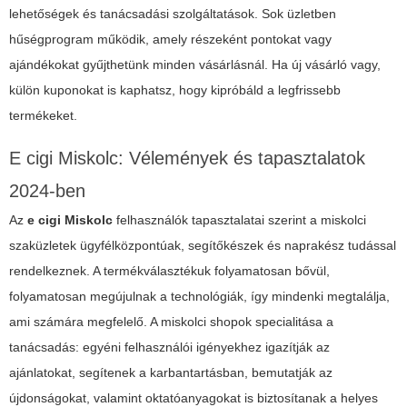
lehetőségek és tanácsadási szolgáltatások. Sok üzletben
hűségprogram működik, amely részeként pontokat vagy
ajándékokat gyűjthetünk minden vásárlásnál. Ha új vásárló vagy,
külön kuponokat is kaphatsz, hogy kipróbáld a legfrissebb
termékeket.
E cigi Miskolc: Vélemények és tapasztalatok
2024-ben
Az
e cigi Miskolc
felhasználók tapasztalatai szerint a miskolci
szaküzletek ügyfélközpontúak, segítőkészek és naprakész tudással
rendelkeznek. A termékválasztékuk folyamatosan bővül,
folyamatosan megújulnak a technológiák, így mindenki megtalálja,
ami számára megfelelő. A miskolci shopok specialitása a
tanácsadás: egyéni felhasználói igényekhez igazítják az
ajánlatokat, segítenek a karbantartásban, bemutatják az
újdonságokat, valamint oktatóanyagokat is biztosítanak a helyes