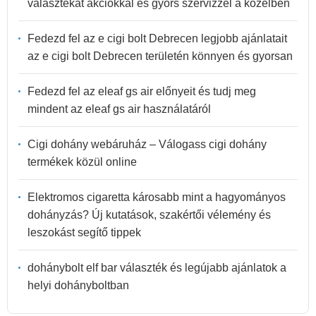
választékát akciókkal és gyors szervizzel a közelben
Fedezd fel az e cigi bolt Debrecen legjobb ajánlatait
az e cigi bolt Debrecen területén könnyen és gyorsan
Fedezd fel az eleaf gs air előnyeit és tudj meg
mindent az eleaf gs air használatáról
Cigi dohány webáruház – Válogass cigi dohány
termékek közül online
Elektromos cigaretta károsabb mint a hagyományos
dohányzás? Új kutatások, szakértői vélemény és
leszokást segítő tippek
dohánybolt elf bar választék és legújabb ajánlatok a
helyi dohányboltban