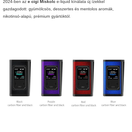
2024-ben az
e cigi Miskolc
e-liquid kínálata új ízekkel
gazdagodott: gyümölcsös, desszertes és mentolos aromák,
nikotinsó-alapú, prémium gyártóktól.