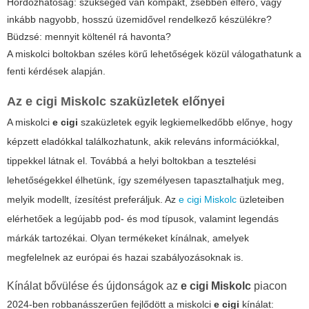
Hordozhatóság: szükséged van kompakt, zsebben elférő, vagy
inkább nagyobb, hosszú üzemidővel rendelkező készülékre?
Büdzsé: mennyit költenél rá havonta?
A miskolci boltokban széles körű lehetőségek közül válogathatunk a
fenti kérdések alapján.
Az e cigi Miskolc szaküzletek előnyei
A miskolci
e cigi
szaküzletek egyik legkiemelkedőbb előnye, hogy
képzett eladókkal találkozhatunk, akik releváns információkkal,
tippekkel látnak el. Továbbá a helyi boltokban a tesztelési
lehetőségekkel élhetünk, így személyesen tapasztalhatjuk meg,
melyik modellt, ízesítést preferáljuk. Az
e cigi Miskolc
üzleteiben
elérhetőek a legújabb pod- és mod típusok, valamint legendás
márkák tartozékai. Olyan termékeket kínálnak, amelyek
megfelelnek az európai és hazai szabályozásoknak is.
Kínálat bővülése és újdonságok az
e cigi Miskolc
piacon
2024-ben robbanásszerűen fejlődött a miskolci
e cigi
kínálat: