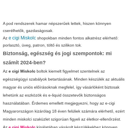
A pod rendszerek hamar népszerűek lettek, hiszen könnyen
cserélhetők, gazdaságosak.
e cigi Miskolc
Az
shopokban minden fontos alkatrész elérhető:
porlasztó, üveg, patron, töltő és szilikon tok.
Biztonság, egészség és jogi szempontok: mi
számít 2024-ben?
Az
e cigi Miskolc
boltok kiemelt figyelmet szentelnek az
egészségügyi szabályok betartásának. Minden készülék az aktuális
magyar és uniós előírásoknak megfelel, így vásárlóként biztosak
lehetünk az eszközök és e-liquid összetevők biztonságos
használatában. Érdemes emellett megjegyezni, hogy az e-cigi
Magyarországon kizárólag 18 éven felüliek számára elérhető, ezért
minden miskolci szaküzlet szigorúan figyeli az életkor-ellenőrzést.
Az
e cigi Miskolc
kínálatában vásárolt készülékekhez könnyen