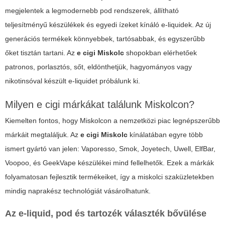
megjelentek a legmodernebb pod rendszerek, állítható
teljesítményű készülékek és egyedi ízeket kínáló e-liquidek. Az új
generációs termékek könnyebbek, tartósabbak, és egyszerűbb
őket tisztán tartani. Az
e cigi Miskolc
shopokban elérhetőek
patronos, porlasztós, sőt, eldönthetjük, hagyományos vagy
nikotinsóval készült e-liquidet próbálunk ki.
Milyen e cigi márkákat találunk Miskolcon?
Kiemelten fontos, hogy Miskolcon a nemzetközi piac legnépszerűbb
márkáit megtaláljuk. Az
e cigi Miskolc
kínálatában egyre több
ismert gyártó van jelen: Vaporesso, Smok, Joyetech, Uwell, ElfBar,
Voopoo, és GeekVape készülékei mind fellelhetők. Ezek a márkák
folyamatosan fejlesztik termékeiket, így a miskolci szaküzletekben
mindig naprakész technológiát vásárolhatunk.
Az e-liquid, pod és tartozék választék bővülése