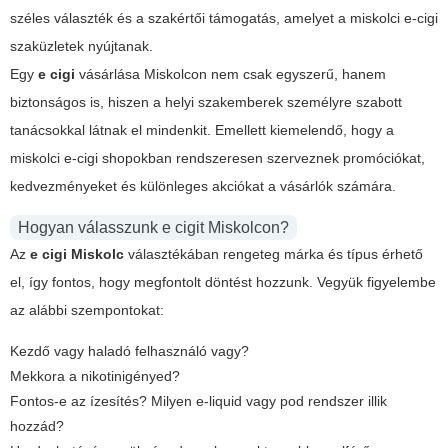
széles választék és a szakértői támogatás, amelyet a miskolci e-cigi
szaküzletek nyújtanak.
Egy
e cigi
vásárlása Miskolcon nem csak egyszerű, hanem
biztonságos is, hiszen a helyi szakemberek személyre szabott
tanácsokkal látnak el mindenkit. Emellett kiemelendő, hogy a
miskolci e-cigi shopokban rendszeresen szerveznek promóciókat,
kedvezményeket és különleges akciókat a vásárlók számára.
Hogyan válasszunk e cigit Miskolcon?
Az
e cigi Miskolc
választékában rengeteg márka és típus érhető
el, így fontos, hogy megfontolt döntést hozzunk. Vegyük figyelembe
az alábbi szempontokat:
Kezdő vagy haladó felhasználó vagy?
Mekkora a nikotinigényed?
Fontos-e az ízesítés? Milyen e-liquid vagy pod rendszer illik
hozzád?