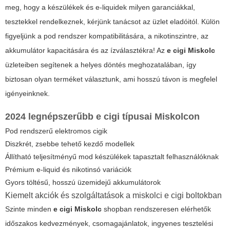
meg, hogy a készülékek és e-liquidek milyen garanciákkal,
tesztekkel rendelkeznek, kérjünk tanácsot az üzlet eladóitól. Külön
figyeljünk a pod rendszer kompatibilitására, a nikotinszintre, az
akkumulátor kapacitására és az ízválasztékra! Az
e cigi Miskolc
üzleteiben segítenek a helyes döntés meghozatalában, így
biztosan olyan terméket választunk, ami hosszú távon is megfelel
igényeinknek.
2024 legnépszerűbb e cigi típusai Miskolcon
Pod rendszerű elektromos cigik
Diszkrét, zsebbe tehető kezdő modellek
Állítható teljesítményű mod készülékek tapasztalt felhasználóknak
Prémium e-liquid és nikotinsó variációk
Gyors töltésű, hosszú üzemidejű akkumulátorok
Kiemelt akciók és szolgáltatások a miskolci e cigi boltokban
Szinte minden
e cigi Miskolc
shopban rendszeresen elérhetők
időszakos kedvezmények, csomagajánlatok, ingyenes tesztelési