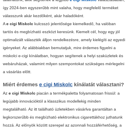
így 2024-ben egyszerűbb mint valaha, hogy megfelelő terméket
válasszunk akár kezdőként, akár haladóként.
A
e cigi Miskolc
kulcsszó jelentősége kiemelkedő, ha valóban
tartós és megbízható eszközt keresünk. Kiemelt cél, hogy egy jól
optimalizált választék álljon rendelkezésre, amely kielégíti az egyedi
igényeket. Az alábbiakban bemutatjuk, mire érdemes figyelni a
miskolci e-cigi kínálatban, hogyan segítenek a helyi szaküzletek és
webáruházak, valamint milyen szempontokat szükséges mérlegelni
a vásárlás előtt.
Miért érdemes
e cigi Miskolc
kínálatát választani?
Az
e cigi Miskolc
piacán a termékpaletta folyamatosan frissül: a
legújabb innovációktól a klasszikus modellekig minden
megtalálható. Az itt található üzletekben vásárlva garantáltan a
legkorszerűbb és megbízható elektronikus cigarettákhoz juthatunk
hozzá. Az előnyök között szerepel az azonnali hozzáférhetőség, a