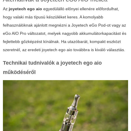
Az
joyetech ego aio
egyedülálló előnyei ellenére előfordulhat,
hogy valaki más típusú készüléket keres. A komolyabb
felhasználóknak ajánlott megnézni a Joyetech eGo Pod-ot vagy az
eGo AIO Pro változatot, melyek nagyobb akkumulátorkapacitást és
fejlettebb gőzképzést kínálnak. Ha utazóbarát, kompakt eszközt
szeretnél, az eredeti
joyetech ego aio
továbbra is kiváló választás.
Technikai tudnivalók a joyetech ego aio
működéséről