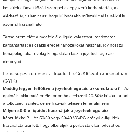
készülék előnyei között szerepel az egyszerű karbantartás, az
elérhető ár, valamint az, hogy különösebb műszaki tudás nélkül is
azonnal használható.
Tartsd szem előtt a megfelelő e-liquid választást, rendszeres
karbantartást és csakis eredeti tartozékokat használj, így hosszú
hónapokig, akár évekig kifogástalan lesz a
joyetech ego aio
élményed!
Lehetséges kérdések a Joyetech eGo AIO-val kapcsolatban
(GYIK)
Meddig legyen feltöltve a joyetech ego aio akkumulátora?
– Az
optimális akkumulátor élettartamhoz célszerű 20-80% között tartani
a töltöttségi szintet, de ne hagyjuk teljesen lemerülni sem.
Milyen sűrű e-liquidet használjak a joyetech ego aio
készülékkel?
– Az 50/50 vagy 60/40 VG/PG arányú e-liquidek
használata ajánlott, hogy elkerüljük a porlasztó eltömődését és