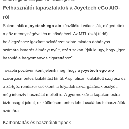
Felhasználói tapasztalatok a Joyetech eGo AIO-
ról
Sokan, akik a
joyetech ego aio
készüléket választják, elégedettek
a gőz mennyiségével és minőségével. Az MTL (száj-tüdő)
belélegzéshez igazított szívóérzet szinte minden dohányos
számára ismerős élményt nyújt, ezért sokan írják le úgy, hogy „igen
hasonló a hagyományos cigarettához”.
További pozitívumként jelenik meg, hogy a
joyetech ego aio
szivárgásmentes kialakítást kínál. A spirálisan kialakított szájrész és
a zártgőz rendszer csökkenti a folyadék szivárgásának esélyét,
még intenzív használat mellett is. A gyermekzár a kupakon extra
biztonságot jelent, ez különösen fontos lehet családos felhasználók
számára.
Karbantartás és használati tippek