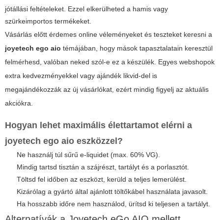
jótállási feltételeket. Ezzel elkerülheted a hamis vagy
szürkeimportos termékeket.
Vásárlás előtt érdemes online véleményeket és teszteket keresni a
joyetech ego aio
témájában, hogy mások tapasztalatain keresztül
felmérhesd, valóban neked szól-e ez a készülék. Egyes webshopok
extra kedvezményekkel vagy ajándék likvid-del is
megajándékozzák az új vásárlókat, ezért mindig figyelj az aktuális
akciókra.
Hogyan lehet maximális élettartamot elérni a
joyetech ego aio eszközzel?
Ne használj túl sűrű e-liquidet (max. 60% VG).
Mindig tartsd tisztán a szájrészt, tartályt és a porlasztót.
Töltsd fel időben az eszközt, kerüld a teljes lemerülést.
Kizárólag a gyártó által ajánlott töltőkábel használata javasolt.
Ha hosszabb időre nem használod, ürítsd ki teljesen a tartályt.
Alternatívák a Joyetech eGo AIO mellett