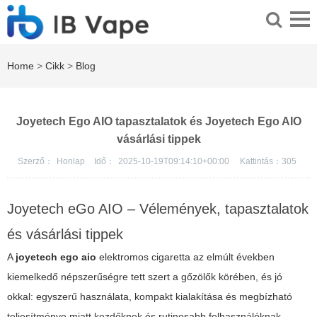
Home
>
Cikk
>
Blog
Joyetech Ego AIO tapasztalatok és Joyetech Ego AIO
vásárlási tippek
Szerző：
Honlap
Idő：
2025-10-19T09:14:10+00:00
Kattintás：
305
Joyetech eGo AIO – Vélemények, tapasztalatok
és vásárlási tippek
A
joyetech ego aio
elektromos cigaretta az elmúlt években
kiemelkedő népszerűségre tett szert a gőzölők körében, és jó
okkal: egyszerű használata, kompakt kialakítása és megbízható
teljesítménye miatt kezdőknek és rutinosabb felhasználóknak