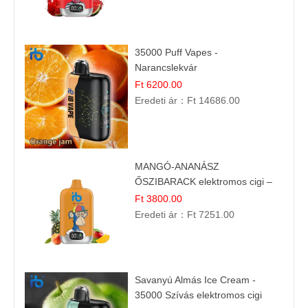
35000 Puff Vapes -
Narancslekvár
Ft 6200.00
Eredeti ár：
Ft 14686.00
MANGÓ-ANANÁSZ
ŐSZIBARACK elektromos cigi –
12 000 befújás
Ft 3800.00
Eredeti ár：
Ft 7251.00
Savanyú Almás Ice Cream -
35000 Szívás elektromos cigi