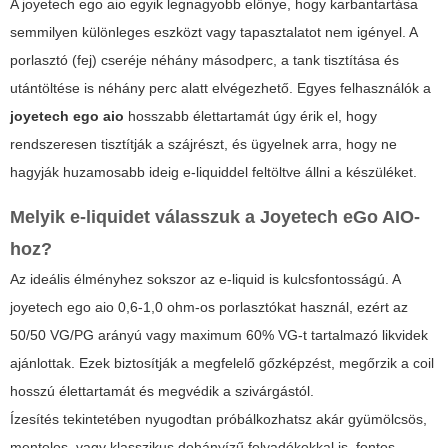
A
joyetech ego aio
egyik legnagyobb előnye, hogy karbantartása
semmilyen különleges eszközt vagy tapasztalatot nem igényel. A
porlasztó (fej) cseréje néhány másodperc, a tank tisztítása és
utántöltése is néhány perc alatt elvégezhető. Egyes felhasználók a
joyetech ego aio
hosszabb élettartamát úgy érik el, hogy
rendszeresen tisztítják a szájrészt, és ügyelnek arra, hogy ne
hagyják huzamosabb ideig e-liquiddel feltöltve állni a készüléket.
Melyik e-liquidet válasszuk a Joyetech eGo AIO-
hoz?
Az ideális élményhez sokszor az e-liquid is kulcsfontosságú. A
joyetech ego aio
0,6-1,0 ohm-os porlasztókat használ, ezért az
50/50 VG/PG arányú vagy maximum 60% VG-t tartalmazó likvidek
ajánlottak. Ezek biztosítják a megfelelő gőzképzést, megőrzik a coil
hosszú élettartamát és megvédik a szivárgástól.
Ízesítés tekintetében nyugodtan próbálkozhatsz akár gyümölcsös,
mentolos, vagy klasszikus dohányízű folyadékokkal is, fontos