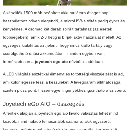
A készülék 1500 mAh beépített akkumulátora átlagos napi
használathoz bőven elegendő, a microUSB-s töltés pedig gyors és
kényelmes. A csomag két darab spirált tartalmaz (az esetek
többségében), amik 2-3 hétig is bírják aktív használat mellett. Az
egységes kialakítás azt jelenti, hogy nincs kiálló tartály vagy
cserélgethető óriási akkumulátor – minden egyben van,
természetesen a
joyetech ego aio
névből is adódóan.
A LED világítás esztétikai élményt és töltöttségi visszajelzést is ad,
ami különlegessé teszi a készüléket. A levegőáram állíthatósága
szintén plusz pont, hiszen egyéni igényekhez igazítható a szívóerő.
Joyetech eGo AIO – összegzés
A fentiek alapján a
joyetech ego aio
kiváló választás lehet mind
kezdők, mind haladó felhasználók számára, akik egyszerű,
kompakt, mégis megbízható elektromos cigarettát keresnek. A