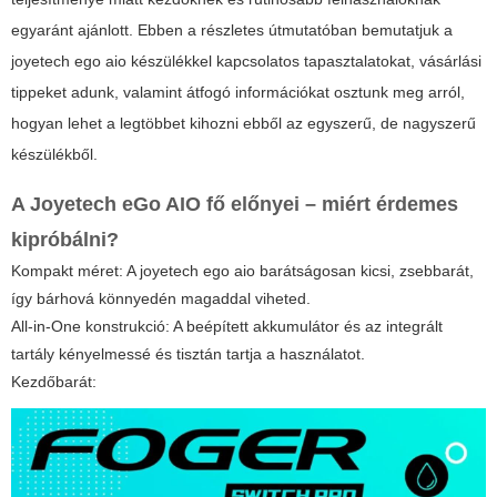
egyaránt ajánlott. Ebben a részletes útmutatóban bemutatjuk a
joyetech ego aio
készülékkel kapcsolatos tapasztalatokat, vásárlási
tippeket adunk, valamint átfogó információkat osztunk meg arról,
hogyan lehet a legtöbbet kihozni ebből az egyszerű, de nagyszerű
készülékből.
A
Joyetech eGo AIO
fő előnyei – miért érdemes
kipróbálni?
Kompakt méret:
A joyetech ego aio barátságosan kicsi, zsebbarát,
így bárhová könnyedén magaddal viheted.
All-in-One konstrukció:
A beépített akkumulátor és az integrált
tartály kényelmessé és tisztán tartja a használatot.
Kezdőbarát: