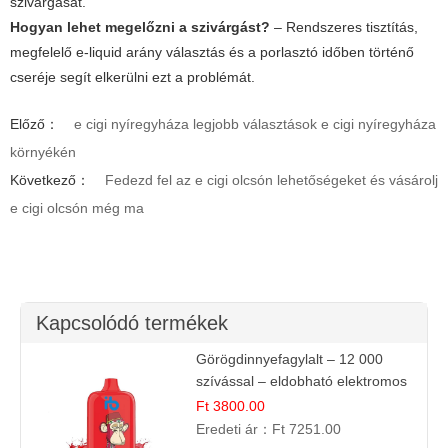
szivárgását.
Hogyan lehet megelőzni a szivárgást?
– Rendszeres tisztítás,
megfelelő e-liquid arány választás és a porlasztó időben történő
cseréje segít elkerülni ezt a problémát.
Előző：
e cigi nyíregyháza legjobb választások e cigi nyíregyháza
környékén
Következő：
Fedezd fel az e cigi olcsón lehetőségeket és vásárolj
e cigi olcsón még ma
Kapcsolódó termékek
Görögdinnyefagylalt – 12 000
szívással – eldobható elektromos
cigi
Ft 3800.00
Eredeti ár：
Ft 7251.00